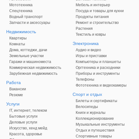
Мототехника
Мебель и интерьер
Спецтехника
Посуда и товары для кухни
Водный транспорт
Продукты питания
Запчасти и аксессуары
Ремонт и строительство
Растения
Недвижимость
Текстиль и ковры
Квартиры
Электроника
Комнаты
Дома, коттеджи, дачи
Аудио и видео
Земельные участки
Игры и приставки
Гаражи и машиноместа
Компьютеры и планшеты
Коммерческая недвижимость
Оргтехника и расходники
Зарубежная недвижимость
Приборы и инструменты
Телефоны
Работа
Фототехника и видеокамеры
Вакансии
Спорт и отдых
Резюме
Билеты и сертификаты
Услуги
Велосипеды
IT, интернет, телеком
Книги и журналы
Бытовые услуги
Коллекционирование
Деловые услуги
Музыкальные инструменты
Искусство, хенд мейд
Отдых и путешествия
Красота, здоровье
Спортивные товары