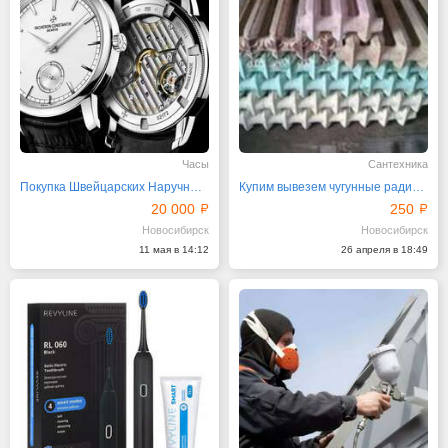
Часы
Сантехника
Покупка Швейцарских Наручных Часов Новых и Б У
Купим вывезем чугунные радиаторы батареи и ванны
20 000
250
Новосибирск
Новосибирск
11 мая в 14:12
26 апреля в 18:49