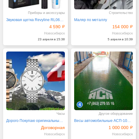
Приборы и аксессуары
Строительство
Звуковая щетка Revyline RL060 Black плюс паста
Маляр по металлу
4 590
154 000
Новосибирск
Новосибирск
23 апреля в 15:38
5 апреля в 10:39
4
Часы
Другое оборудование
Дорого Покупаю оригинальные швейцарские часы
Весы автомобильные АСП-100-24 приямочные
Договорная
1 000 000
Новосибирск
Новосибирск