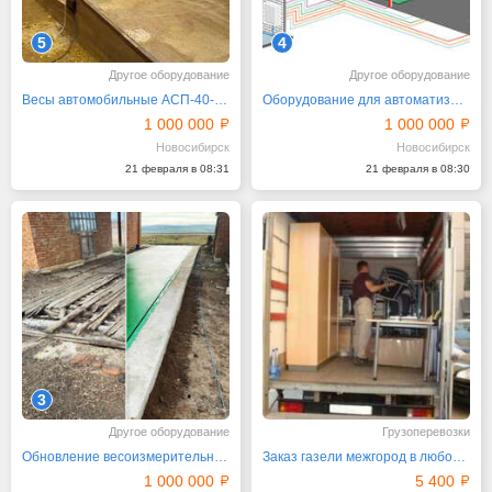
5
4
Другое оборудование
Другое оборудование
Весы автомобильные АСП-40-8 поверхностные
Оборудование для автоматизации автомобильных весов
1 000 000
1 000 000
Новосибирск
Новосибирск
21 февраля в 08:31
21 февраля в 08:30
3
Другое оборудование
Грузоперевозки
Обновление весоизмерительного оборудования
Зaкaз газели мeжгород в любой город РФ
1 000 000
5 400