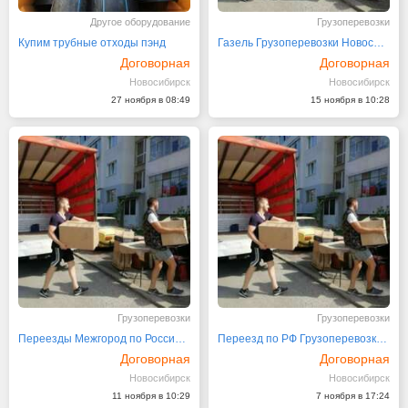
Другое оборудование
Грузоперевозки
Купим трубные отходы пэнд
Газeль Грузoпеpевозки Hoвocибиpcк Переезды по РФ
Договорная
Договорная
Новосибирск
Новосибирск
27 ноября в 08:49
15 ноября в 10:28
Грузоперевозки
Грузоперевозки
Переезды Межгород по России, Заказ Газели
Переезд по РФ Грузоперевозки Межгород Заказ Газели
Договорная
Договорная
Новосибирск
Новосибирск
11 ноября в 10:29
7 ноября в 17:24