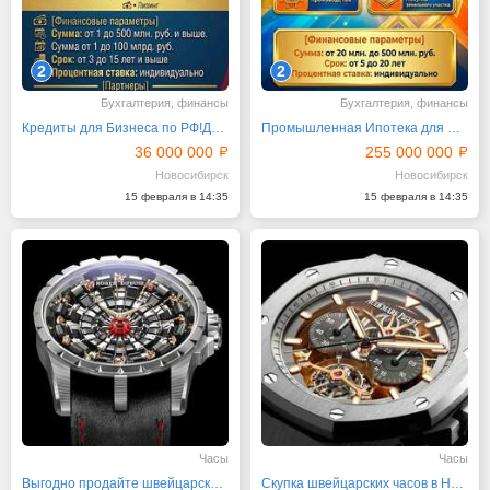
2
2
Бухгалтерия, финансы
Бухгалтерия, финансы
Кредиты для Бизнеса по РФ!Деньги на развитие и обороты
Промышленная Ипотека для Юридических лиц по РФ! Гибкие
36 000 000
255 000 000
Новосибирск
Новосибирск
15 февраля в 14:35
15 февраля в 14:35
Часы
Часы
Выгодно продайте швейцарские часы в Новосибирске
Скупка швейцарских часов в Новосибирске