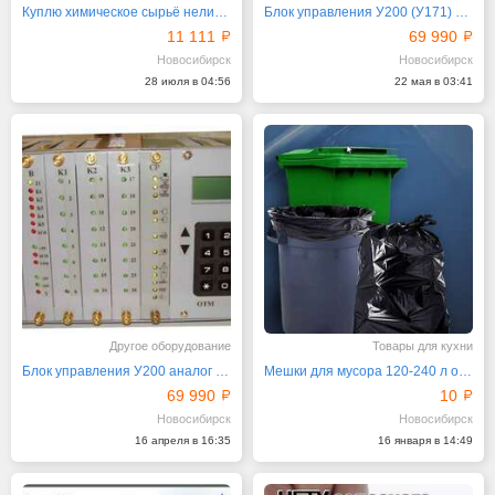
Куплю химическое сырьё неликвиды, просроченное
Блок управления У200 (У171) для ТПА ДЕ31 и ДЕ33
11 111
69 990
Новосибирск
Новосибирск
28 июля в 04:56
22 мая в 03:41
Другое оборудование
Товары для кухни
Блок управления У200 аналог У171 для ТПА
Мешки для мусора 120-240 л от производителя
69 990
10
Новосибирск
Новосибирск
16 апреля в 16:35
16 января в 14:49