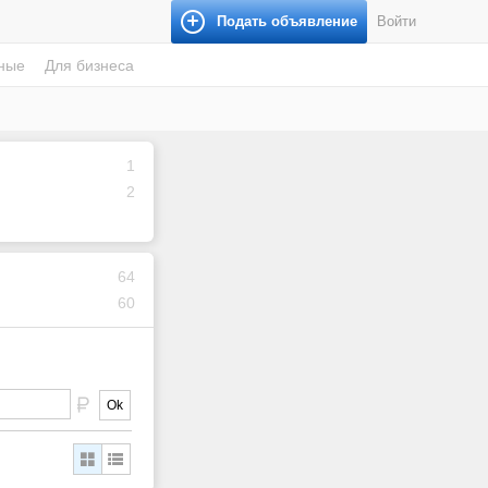
Подать объявление
Войти
ные
Для бизнеса
1
2
64
60
Ok