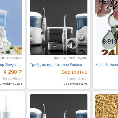
 и аксессуары
Приборы и аксессуары
"Народный" ирригатор Revyline RL 100 c 7 насадками
Трейд-ин ирригаторов Ревилайн с приятным бонусом
4 290
Бесплатно
Новосибирск
Новосибирск
2 октября в 21:33
21 октября в 11:01