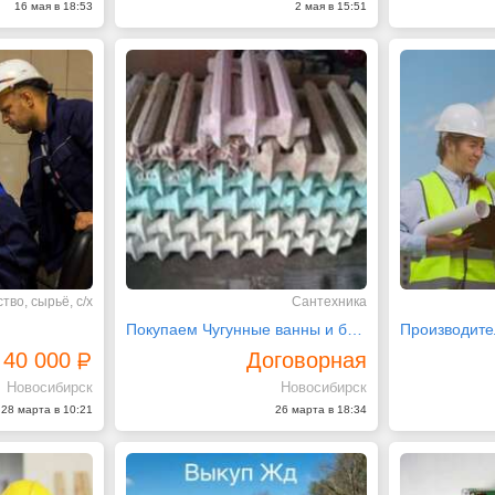
16 мая в 18:53
2 мая в 15:51
тво, сырьё, с/х
Сантехника
Покупаем Чугунные ванны и батареи БУ
Производите
40 000
Договорная
Новосибирск
Новосибирск
28 марта в 10:21
26 марта в 18:34