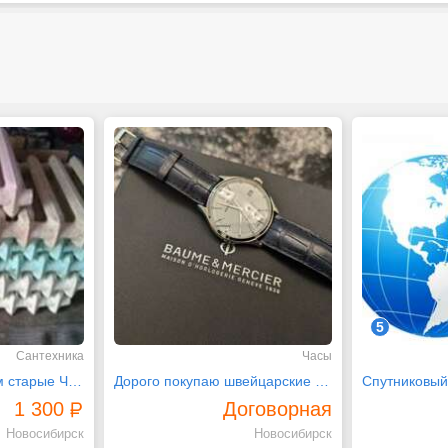
5
Сантехника
Часы
Покупаем и вывозим старые Чугунные ванны и батареи
Дорого покупаю швейцарские наручные часы
1 300
Договорная
Новосибирск
Новосибирск