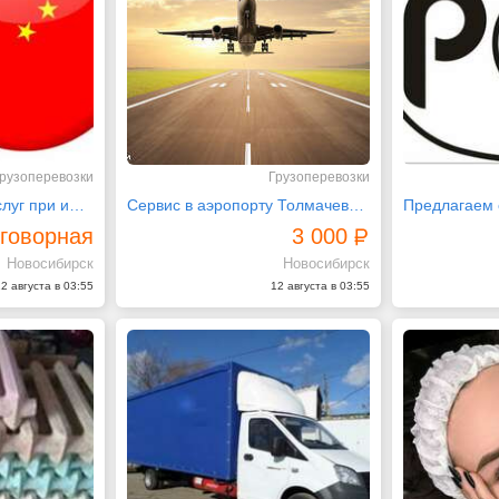
рузоперевозки
Грузоперевозки
Полный комплекс услуг при импорте экспорте
Сервис в аэропорту Толмачево (Новосибирск) при импорте
говорная
3 000
Новосибирск
Новосибирск
2 августа в 03:55
12 августа в 03:55