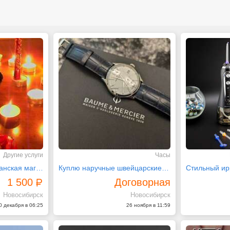
Другие услуги
Часы
Дела семейные цыганская магия шувани
Куплю наручные швейцарские часы Дорого
1 500
Договорная
Новосибирск
Новосибирск
0 декабря в 06:25
26 ноября в 11:59