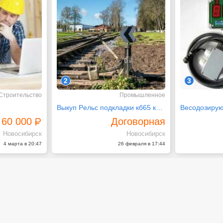
2
3
Строительство
Промышленное
Выкуп Peльc подкладки кб65 кд65 ВСП
60 000
Договорная
Новосибирск
Новосибирск
4 марта в 20:47
26 февраля в 17:44