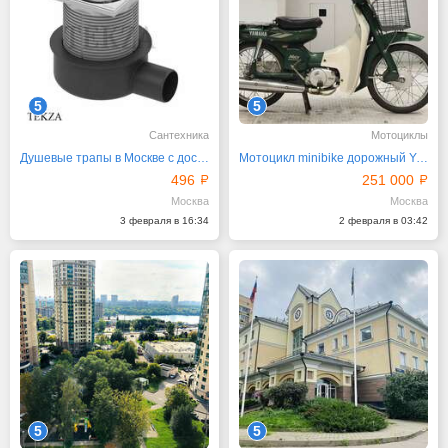
5
5
Сантехника
Мотоциклы
Душевые трапы в Москве с доставкой по России
Мотоцикл minibike дорожный Yamaha Mate 50 рама UA04J
496
251 000
Москва
Москва
3 февраля в 16:34
2 февраля в 03:42
5
5