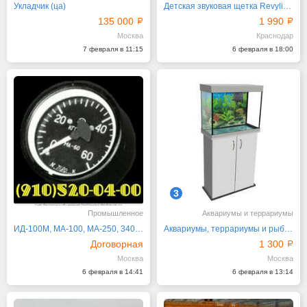
Укладчик (ца)
Детская звуковая щетка Revyline RL 025, голубой корпус
135 000
1 990
Москва
Краснодар
7 февраля в 11:15
6 февраля в 18:00
3
Промышленное
Аквариумы и террариумы
ИД-100М, МА-100, МА-250, 340.100А, МКПТ-9ФБ
Аквариумы, террариумы и рыбки в магазине Seaprice
Договорная
1 300
Москва
Москва
6 февраля в 14:41
6 февраля в 13:14