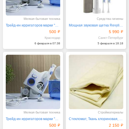
Мелкая бытовая техника
Средства гигиены
Трейд-ин ирригаторов марки "Ревилайн"
Мощная звуковая щетка Revyline RL015
500
5 990
Краснодар
Санкт-Петербург
6 февраля в 07:38
5 февраля в 18:18
Мелкая бытовая техника
Стройматериалы
Трейд-ин ирригаторов марки "Ревилайн"
Стекломат, Ткань хлориновая, Ацетоновая тряпка
500
2 150