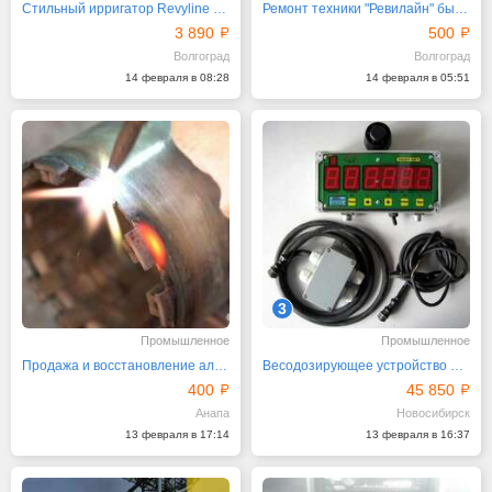
Стильный ирригатор Revyline RL 660 в белом корпусе
Ремонт техники "Ревилайн" быстро и качественно
3 890
500
Волгоград
Волгоград
14 февраля в 08:28
14 февраля в 05:51
3
Промышленное
Промышленное
Продажа и восстановление алмазных коронок
Весодозирующее устройство ЭВДУ от производителя
400
45 850
Анапа
Новосибирск
13 февраля в 17:14
13 февраля в 16:37