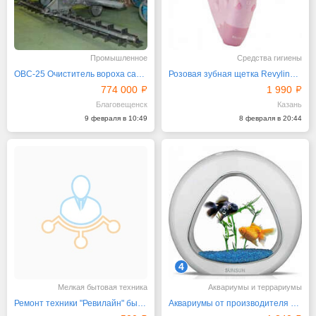
Промышленное
Средства гигиены
ОВС-25 Очиститель вороха самопередвижной оцинк
Розовая зубная щетка Revyline RL 025 Baby, 4 режима
774 000
1 990
Благовещенск
Казань
9 февраля в 10:49
8 февраля в 20:44
4
Мелкая бытовая техника
Аквариумы и террариумы
Ремонт техники "Ревилайн" быстро и качественно
Аквариумы от производителя Зелаква