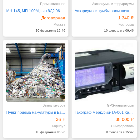
Промышленное
Аквариумы и террариумы
МН-145, МП-100М, зип 8Д2.966.036-8
Аквариумы и тумбы в комплекте и по отдельности
Договорная
1 340
Москва
Кострома
10 февраля в 12:49
10 февраля в 09:46
Вывоз мусора
GPS-навигаторы
Пункт приема макулатуры в Барнауле — база и вывоз
Тахограф Меркурий-ТА-001 Крым Спецконтроль
36
38 000
Барнаул
Симферополь
10 февраля в 05:26
9 февраля в 15:47