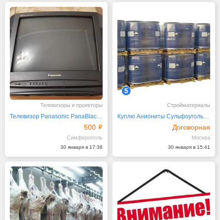
5
Телевизоры и проекторы
Стройматериалы
Телевизор Panasonic PanaBlack TC-21x2
Куплю Аниониты Сульфоуголь Силикагель Флокулянты
500
Договорная
Симферополь
Москва
30 января в 17:38
30 января в 15:41