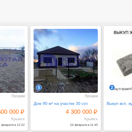
5
2
Продам
Продам
.
Дом 90 м² на участке 30 сот.
600 000
4 300 000
Крымск
Крымск
 февраля в 12:22
24 февраля в 11:45