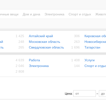
ичные вещи
Дом и дача
Электроника
Спорт и отдых
Живот
1 425
Алтайский край
306
Кировская об
ай
248
Московская область
263
Новосибирска
ть
265
Свердловская область
1 696
Татарстан
4 639
Работа
1 408
Услуги
2 046
Электроника
144
Спорт и отды
2 808
Цена:
–