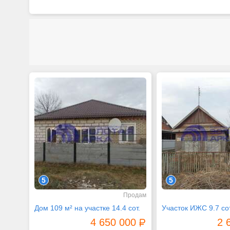
5
5
Продам
Дом 109 м² на участке 14.4 сот.
Участок ИЖС 9.7 сот
4 650 000
2 