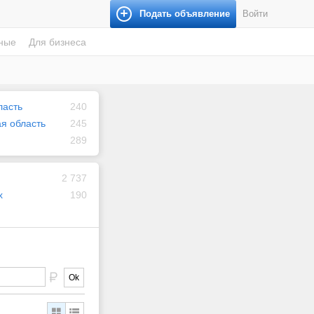
Подать объявление
Войти
ные
Для бизнеса
ласть
240
я область
245
289
2 737
х
190
Ok