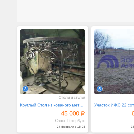
3
5
Столы и стулья
Круглый Стол из кованого металла виноградная лоза
Участок ИЖС 22 сот
45 000
Санкт-Петербург
24 февраля в 15:04
24