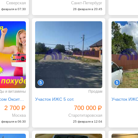
Северская
Санкт-Петербург
 февраля в 07:30
26 февраля в 20:45
5
5
Ды и витамины
Продам
Похудеть с комплексом Окситерм
Участок ИЖС 5 сот.
Участок ИЖС 
2 700
700 000
Москва
Старотитаровская
 февраля в 06:30
25 февраля в 12:04