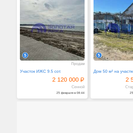
5
5
Продам
Участок ИЖС 9.5 сот.
Дом 50 м² на участке
2 120 000
2 
Сенной
Ста
25 февраля в 08:44
25