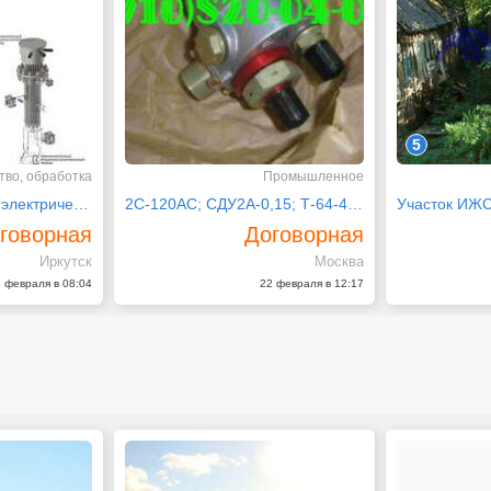
5
тво, обработка
Промышленное
Подогреватель газа электрический
2С-120АС; СДУ2А-0,15; Т-64-4; УПРТ-2; ТПР15-3-1
Участок ИЖС 
говорная
Договорная
Иркутск
Москва
 февраля в 08:04
22 февраля в 12:17