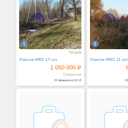
5
5
Продам
Участок ИЖС 17 сот.
Участок ИЖС 11 сот
1 050 000
Северская
22 февраля в 10:15
22