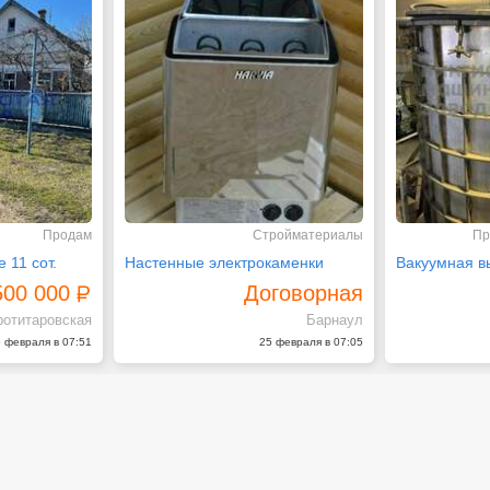
Продам
Стройматериалы
Пр
 11 сот.
Настенные электрокаменки
500 000
Договорная
ротитаровская
Барнаул
 февраля в 07:51
25 февраля в 07:05