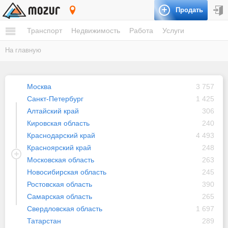
Продать
Россия
Транспорт
Недвижимость
Работа
Услуги
На главную
Москва
3 757
Санкт-Петербург
1 425
Алтайский край
306
Кировская область
240
Краснодарский край
4 493
Красноярский край
248
Московская область
263
Новосибирская область
245
Ростовская область
390
Самарская область
265
Свердловская область
1 697
Татарстан
289