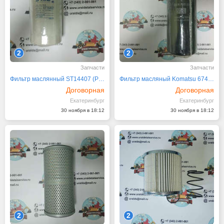
2
2
Запчасти
Запчасти
Фильтр маслянный ST14407 (P554407, LF699)
Фильтр масляный Komatsu 6742-01-4120
Договорная
Договорная
Екатеринбург
Екатеринбург
30 ноября в 18:12
30 ноября в 18:12
2
2