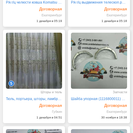
Р/к г/ц челюсти ковша Komatsu 42N-6C-13340
Р/к г/ц выдвижения телескоп.рукояти 42N-6C-13330
Договорная
Договорная
Екатеринбург
Екатеринбург
1 декабря в 05:19
1 декабря в 05:18
5
Шторы и тюль
Запчасти
Тюль, портьера, шторы, ламбрекены, покрывала
Шайба упорная (1116800011) 6BG1 Isuzu 1116800013
Договорная
Договорная
Губкин
Екатеринбург
1 декабря в 04:51
30 ноября в 18:38