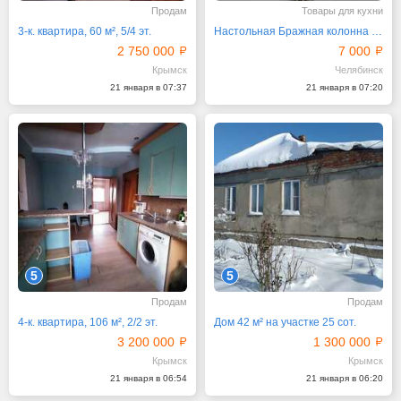
Продам
Товары для кухни
3-к. квартира, 60 м², 5/4 эт.
Настольная Бражная колонна Урал. Барботер колонна
2 750 000
7 000
Крымск
Челябинск
21 января в 07:37
21 января в 07:20
5
5
Продам
Продам
4-к. квартира, 106 м², 2/2 эт.
Дом 42 м² на участке 25 сот.
3 200 000
1 300 000
Крымск
Крымск
21 января в 06:54
21 января в 06:20