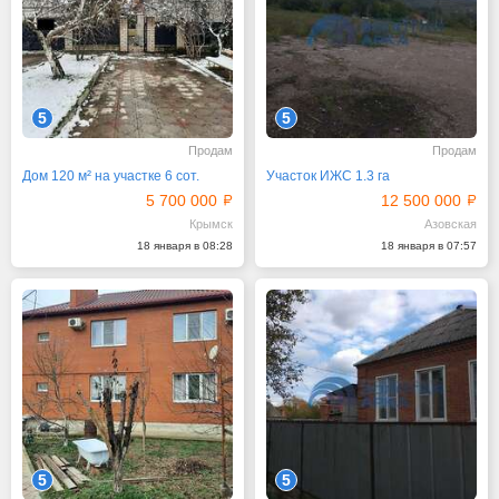
5
5
Продам
Продам
Дом 120 м² на участке 6 сот.
Участок ИЖС 1.3 га
5 700 000
12 500 000
Крымск
Азовская
18 января в 08:28
18 января в 07:57
5
5