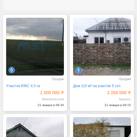
5
5
Продам
Продам
Участок ИЖС 4.5 га
Дом 110 м² на участке 5 сот.
1 000 000
3 250 000
Мингрельская
Крымск
21 января в 08:34
21 января в 08:15