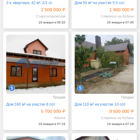
2-к. квартира, 42 м², 2/1 эт.
Дом 50 м² на участке 5.5 сот.
2 500 000
1 900 000
Старотитаровская
Славянск-на-Кубани
19 января в 08:32
19 января в 07:46
5
5
Продам
Продам
Дом 160 м² на участке 8 сот.
Дом 110 м² на участке 10 сот.
5 700 000
9 500 000
Абинск
Славянск-на-Кубани
19 января в 07:19
19 января в 07:18