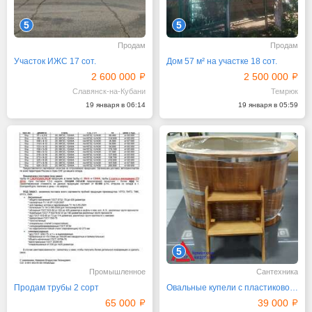
5
5
Продам
Продам
Участок ИЖС 17 сот.
Дом 57 м² на участке 18 сот.
2 600 000
2 500 000
Славянск-на-Кубани
Темрюк
19 января в 06:14
19 января в 05:59
5
Промышленное
Сантехника
Продам трубы 2 сорт
Овальные купели с пластиковой вставкой
65 000
39 000