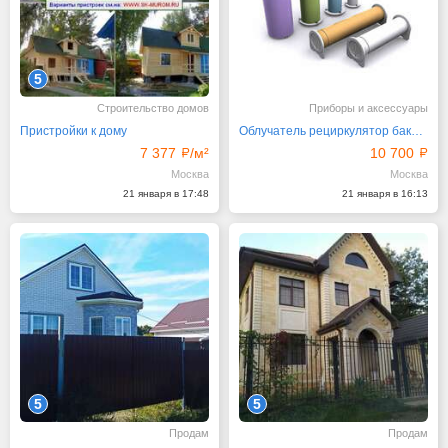
5
Строительство домов
Приборы и аксессуары
Пристройки к дому
Облучатель рециркулятор бактерицидный
7 377
/м²
10 700
Москва
Москва
21 января в 17:48
21 января в 16:13
5
5
Продам
Продам