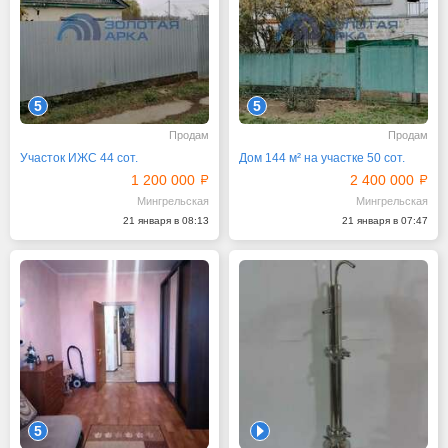
5
5
Продам
Продам
Участок ИЖС 44 сот.
Дом 144 м² на участке 50 сот.
1 200 000
2 400 000
Мингрельская
Мингрельская
21 января в 08:13
21 января в 07:47
5
1