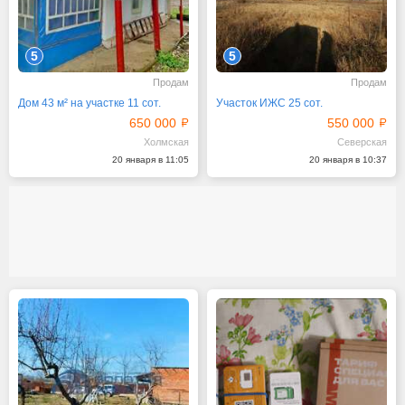
5
5
Продам
Продам
Дом 43 м² на участке 11 сот.
Участок ИЖС 25 сот.
650 000
550 000
Холмская
Северская
20 января в 11:05
20 января в 10:37