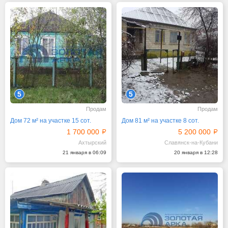
5
5
Продам
Продам
Дом 72 м² на участке 15 сот.
Дом 81 м² на участке 8 сот.
1 700 000
5 200 000
Ахтырский
Славянск-на-Кубани
21 января в 06:09
20 января в 12:28