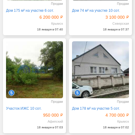
Продам
Продам
Дом 175 м² на участке 6 сот.
Дом 74 м² на участке 10 сот.
6 200 000
3 100 000
Крымск
Северская
18 января в 07:40
18 января в 07:37
5
5
Продам
Продам
Участок ИЖС 10 сот.
Дом 178 м² на участке 5 сот.
950 000
4 700 000
Афипский
Крымск
18 января в 07:03
18 января в 07:02