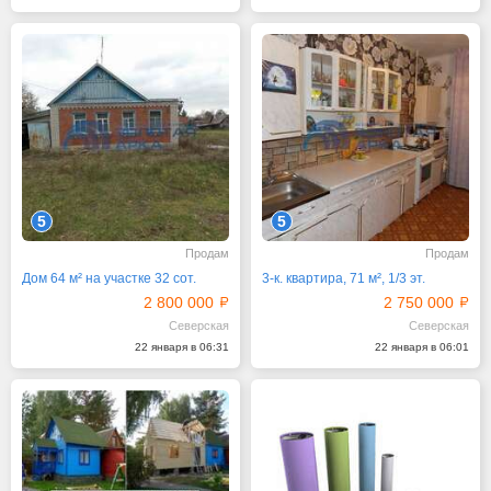
5
5
Продам
Продам
Дом 64 м² на участке 32 сот.
3-к. квартира, 71 м², 1/3 эт.
2 800 000
2 750 000
Северская
Северская
22 января в 06:31
22 января в 06:01