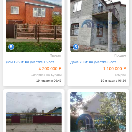
5
5
Продам
Продам
Дом 196 м² на участке 15 сот.
Дача 70 м² на участке 8 сот.
4 200 000
1 100 000
Славянск-на-Кубани
Темрюк
19 января в 06:45
19 января в 06:26