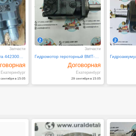
2
2
Запчасти
Запчасти
Гидромотор поворота 4423009 на hitachi zx450-3
Гидромотор героторный BMT-400-4M-D-B
говорная
Договорная
Екатеринбург
Екатеринбург
 сентября в 15:05
29 сентября в 15:05