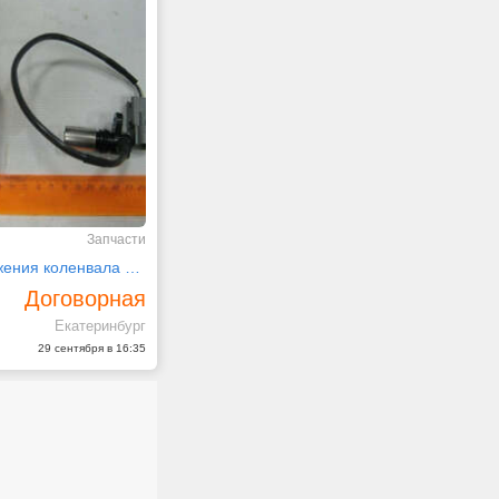
Запчасти
Датчик положения коленвала 4HK1-T isuzu 8973061131
Договорная
Екатеринбург
29 сентября в 16:35