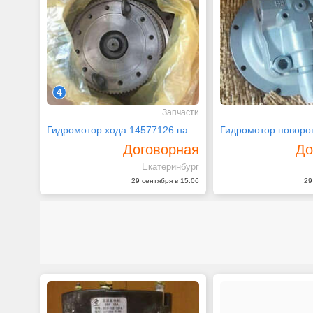
4
Запчасти
Гидромотор хода 14577126 на Volvo EC210, EC240
Договорная
До
Екатеринбург
29 сентября в 15:06
29