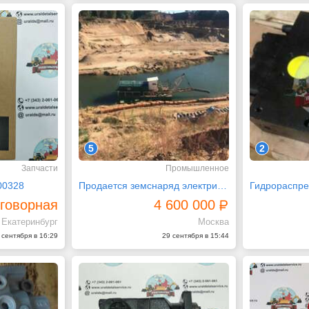
5
2
Запчасти
Промышленное
00328
Продается земснаряд электрический 10ГРУТ
говорная
4 600 000
Екатеринбург
Москва
 сентября в 16:29
29 сентября в 15:44