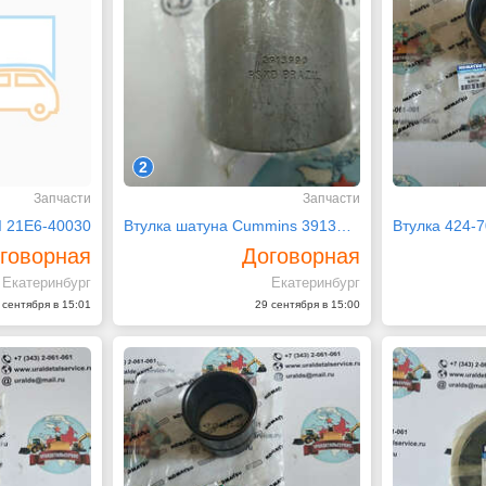
2
Запчасти
Запчасти
 21E6-40030
Втулка шатуна Cummins 3913990
Втулка 424-
говорная
Договорная
Екатеринбург
Екатеринбург
 сентября в 15:01
29 сентября в 15:00