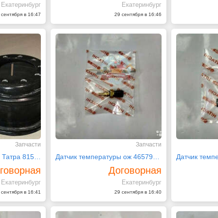
Екатеринбург
Екатеринбург
 сентября в 16:47
29 сентября в 16:46
Запчасти
Запчасти
Диск колеса для а/м Татра 815 (8,5-20 )
Датчик температуры ож 4657941 Hitachi
говорная
Договорная
Екатеринбург
Екатеринбург
 сентября в 16:41
29 сентября в 16:40