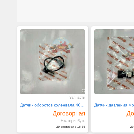
Запчасти
Датчик оборотов коленвала 4657939 Hitachi
Договорная
До
Екатеринбург
29 сентября в 16:35
29