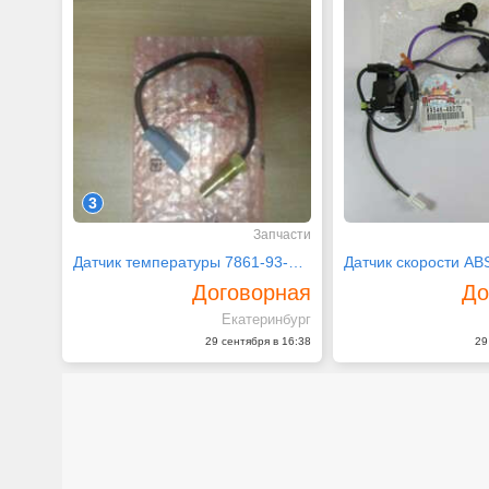
3
Запчасти
Датчик температуры 7861-93-3320
Договорная
До
Екатеринбург
29 сентября в 16:38
29