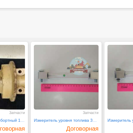
Запчасти
Запчасти
Каток опорный однобортный 14X-30-00082 Komatsu
Измеритель уровня топлива 31N6-02600 Hyundai
говорная
Договорная