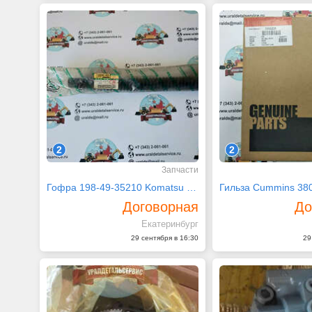
2
2
Запчасти
Гофра 198-49-35210 Komatsu D155A
Гильза Cummins 38
Договорная
До
Екатеринбург
29 сентября в 16:30
29