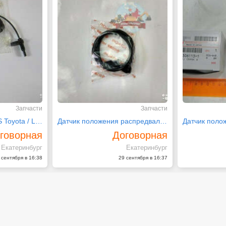
Запчасти
Запчасти
Датчик скорости ABS Toyota / Lexus 89546-48070
Датчик положения распредвала 4657940 Hitachi
говорная
Договорная
Екатеринбург
Екатеринбург
 сентября в 16:38
29 сентября в 16:37