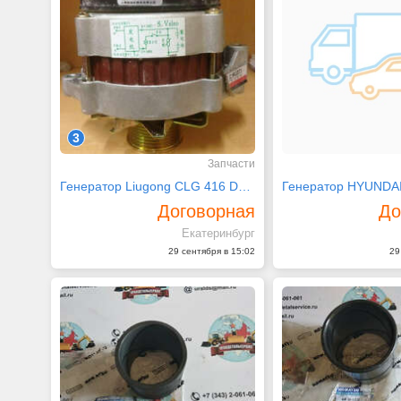
3
Запчасти
Генератор Liugong CLG 416 D6114/D11-102-02/JFZ2503
Генератор HYUNDAI
Договорная
До
Екатеринбург
29 сентября в 15:02
29