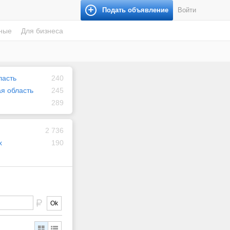
Подать объявление
Войти
ные
Для бизнеса
ласть
240
я область
245
289
2 736
х
190
Ok