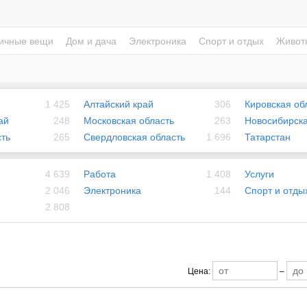
ичные вещи
Дом и дача
Электроника
Спорт и отдых
Живот
1 425
Алтайский край
306
Кировская об
ай
248
Московская область
263
Новосибирска
ть
265
Свердловская область
1 696
Татарстан
4 639
Работа
1 408
Услуги
2 046
Электроника
144
Спорт и отды
2 808
Цена:
–