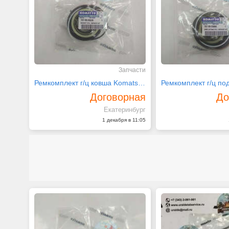
Запчасти
Ремкомплект г/ц ковша Komatsu 707-99-26530
Договорная
До
Екатеринбург
1 декабря в 11:05