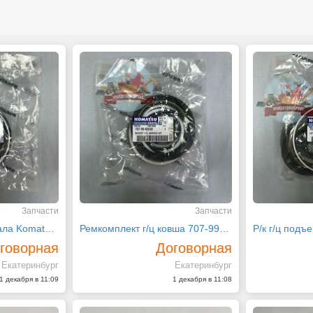
Запчасти
Запчасти
Р/к г/ц подъема отвала Komatsu D275A-5 707-99-45310
Ремкомплект г/ц ковша 707-99-45230 на PC200-7
говорная
Договорная
Екатеринбург
Екатеринбург
1 декабря в 11:09
1 декабря в 11:08