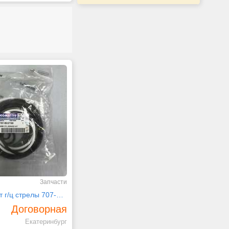
Запчасти
"Ремкомплект г/ц стрелы 707-99-57160 на PC200-7 "
Договорная
Екатеринбург