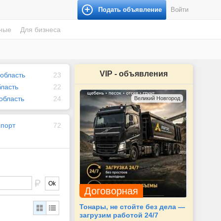
Подать объявление
Войти
ные
Для бизнеса
VIP - объявления
область
23
бласть
22
область
24
Великий Новгород
спорт
72
Ok
Договорная
Тонары, не стойте без дела —
загрузим работой 24/7