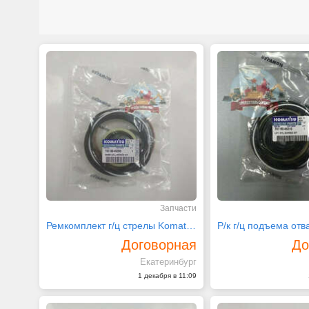
Запчасти
Ремкомплект г/ц стрелы Komatsu 707-99-45350
Договорная
До
Екатеринбург
1 декабря в 11:09