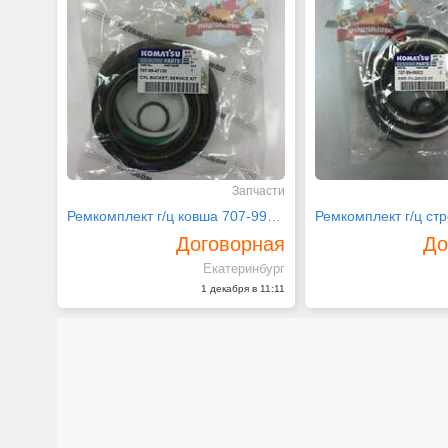
Запчасти
Ремкомплект г/ц ковша 707-99-47130 на Komatsu PC200-8
Договорная
До
Екатеринбург
1 декабря в 11:11