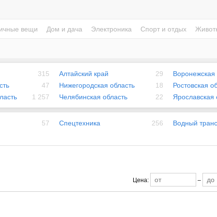
ичные вещи
Дом и дача
Электроника
Спорт и отдых
Живот
315
Алтайский край
29
Воронежская 
сть
47
Нижегородская область
18
Ростовская о
ласть
1 257
Челябинская область
22
Ярославская 
57
Спецтехника
256
Водный тран
Цена:
–