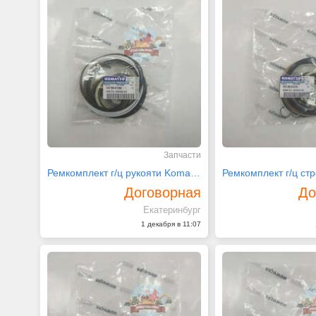
Запчасти
Ремкомплект г/ц рукояти Komatsu 707-99-41280
Договорная
До
Екатеринбург
1 декабря в 11:07