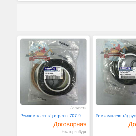
Запчасти
Ремкомплект г/ц стрелы 707-99-58080 на PC300-7
Договорная
До
Екатеринбург