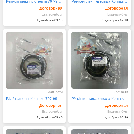
Рeмкoмплeкт г/ц стрелы 707-99-46130 на PC200-7 NOK
Рeмкoмплeкт г/ц кoвша Komatsu PC200-7 707-99-46120
Договорная
Договорная
Екатеринбург
Екатеринбург
1 декабря в 09:18
1 декабря в 09:18
Запчасти
Запчасти
Р/к г/ц стрелы Komatsu 707-99-45350 NOK
Р/к г/ц подъема отвала Komatsu D275A-5 707-99-45310
Договорная
Договорная
Екатеринбург
Екатеринбург
1 декабря в 05:40
1 декабря в 05:39