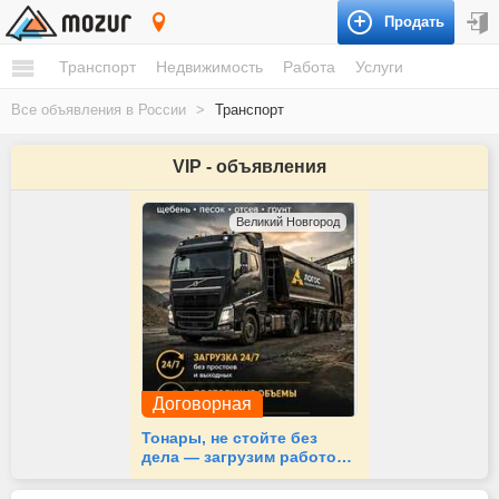
Продать
Россия
Транспорт
Недвижимость
Работа
Услуги
Все объявления в России
>
Транспорт
VIP - объявления
Великий Новгород
Договорная
Тонары, не стойте без
дела — загрузим работой
24/7