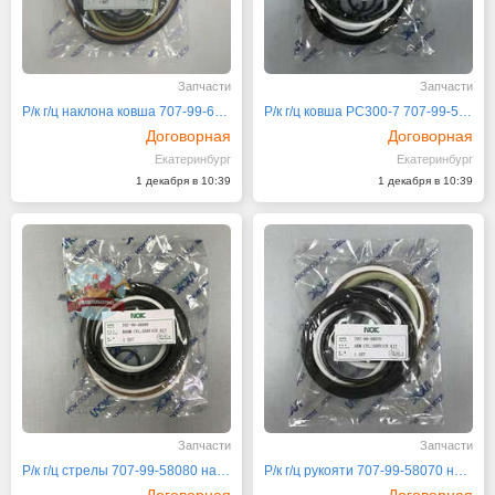
Запчасти
Запчасти
Р/к г/ц наклона ковша 707-99-62110 Komatsu WA-3
Р/к г/ц ковша PC300-7 707-99-58090 NOK
Договорная
Договорная
Екатеринбург
Екатеринбург
1 декабря в 10:39
1 декабря в 10:39
Запчасти
Запчасти
Р/к г/ц стрелы 707-99-58080 на Komatsu PC300-7
Р/к г/ц рукояти 707-99-58070 на Komatsu PC220
Договорная
Договорная