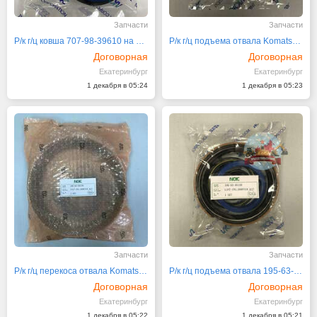
Запчасти
Запчасти
Р/к г/ц ковша 707-98-39610 на Komatsu PC200-8
Р/к г/ц подъема отвала Komatsu D65E-12 707-98-28600
Договорная
Договорная
Екатеринбург
Екатеринбург
1 декабря в 05:24
1 декабря в 05:23
Запчасти
Запчасти
Р/к г/ц перекоса отвала Komatsu D355A-3 195-63-05130
Р/к г/ц подъема отвала 195-63-05120
Договорная
Договорная
Екатеринбург
Екатеринбург
1 декабря в 05:22
1 декабря в 05:21