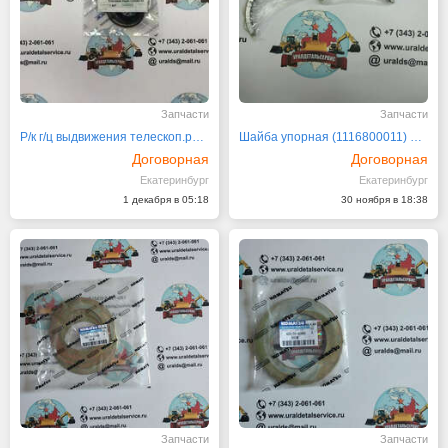
Запчасти
Запчасти
Р/к г/ц выдвижения телескоп.рукояти 42N-6C-13330
Шайба упорная (1116800011) 6BG1 Isuzu 1116800013
Договорная
Договорная
Екатеринбург
Екатеринбург
1 декабря в 05:18
30 ноября в 18:38
Запчасти
Запчасти