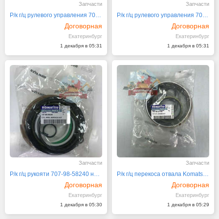
Запчасти
Запчасти
Р/к г/ц рулевого управления 707-99-14770
Р/к г/ц рулевого управления 707-99-14750
Договорная
Договорная
Екатеринбург
Екатеринбург
1 декабря в 05:31
1 декабря в 05:31
Запчасти
Запчасти
Р/к г/ц рукояти 707-98-58240 на Komatsu PC220
Р/к г/ц перекоса отвала Komatsu D65E-12 707-98-52140
Договорная
Договорная
Екатеринбург
Екатеринбург
1 декабря в 05:30
1 декабря в 05:29