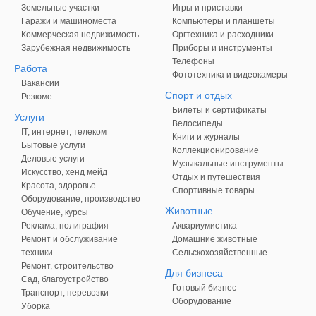
Земельные участки
Игры и приставки
Гаражи и машиноместа
Компьютеры и планшеты
Коммерческая недвижимость
Оргтехника и расходники
Зарубежная недвижимость
Приборы и инструменты
Телефоны
Работа
Фототехника и видеокамеры
Вакансии
Спорт и отдых
Резюме
Билеты и сертификаты
Услуги
Велосипеды
IT, интернет, телеком
Книги и журналы
Бытовые услуги
Коллекционирование
Деловые услуги
Музыкальные инструменты
Искусство, хенд мейд
Отдых и путешествия
Красота, здоровье
Спортивные товары
Оборудование, производство
Животные
Обучение, курсы
Реклама, полиграфия
Аквариумистика
Ремонт и обслуживание
Домашние животные
техники
Сельскохозяйственные
Ремонт, строительство
Для бизнеса
Сад, благоустройство
Готовый бизнес
Транспорт, перевозки
Оборудование
Уборка