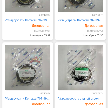
Запчасти
Запчасти
Р/к г/ц рукояти Komatsu 707-99-41280 NOK
Р/к г/ц стрелы Komatsu 707-99-41270 NOK
Договорная
Договорная
Екатеринбург
Екатеринбург
1 декабря в 05:37
1 декабря в 05:36
Запчасти
Запчасти
Р/к г/ц рукояти Komatsu 707-99-35590 NOK
Р/к г/ц поворота задней стрелы 707-99-32070
Договорная
Договорная