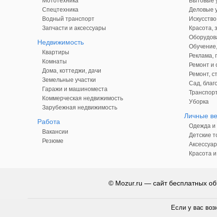
Мототехника
Бытовые у
Спецтехника
Деловые у
Водный транспорт
Искусство
Запчасти и аксессуары
Красота, 
Оборудова
Недвижимость
Обучение,
Квартиры
Реклама,
Комнаты
Ремонт и 
Дома, коттеджи, дачи
Ремонт, с
Земельные участки
Сад, благ
Гаражи и машиноместа
Транспорт
Коммерческая недвижимость
Уборка
Зарубежная недвижимость
Личные в
Работа
Одежда и 
Вакансии
Детские т
Резюме
Аксессуар
Красота и
© Mozur.ru — сайт бесплатных об
Если у вас воз