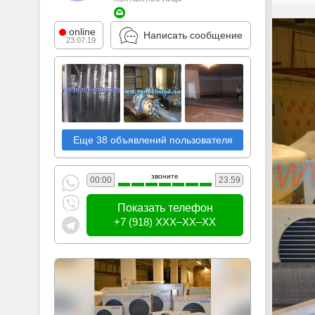
online
Написать сообщение
23.07.19
Еще 38 объявлений пользователя
звоните
00:00
23.59
Показать телефон
+7 (918) XXX–XX–XX