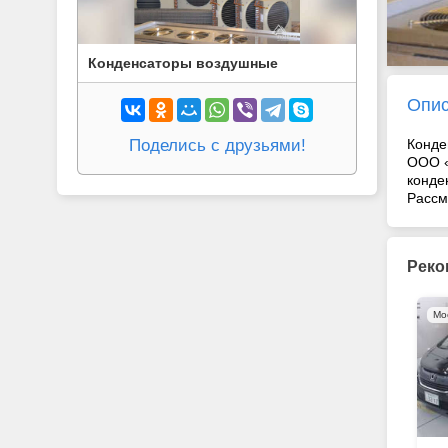
Конденсаторы воздушные
Опи
Поделись с друзьями!
Конде
ООО «
конде
Рассм
Реко
Мо