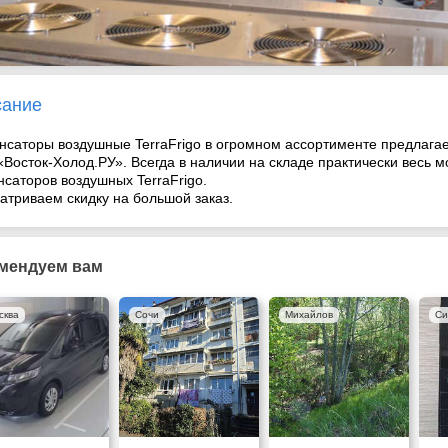
сание
нсаторы воздушные TerraFrigo в огромном ассортименте предлага
Восток-Холод.РУ». Всегда в наличии на складе практически весь 
нсаторов воздушных TerraFrigo.
атриваем скидку на большой заказ.
мендуем вам
сква
Сочи
Михайлов
Си