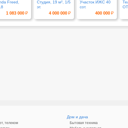
nda Freed,
Студия, 19 м², 1/5
Участок ИЖС 40
Те
18
эт.
сот.
OT
1 083 000
4 000 000
400 000
Дом и дача
ет, телеком
Бытовая техника