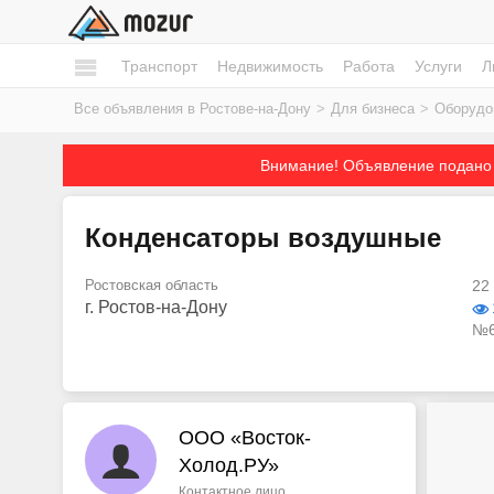
Транспорт
Недвижимость
Работа
Услуги
Л
Все объявления в Ростове-на-Дону
>
Для бизнеса
>
Оборудо
Внимание! Объявление подано 
Конденсаторы воздушные
Ростовская область
22
г. Ростов-на-Дону
№6
ООО «Восток-
Холод.РУ»
Контактное лицо