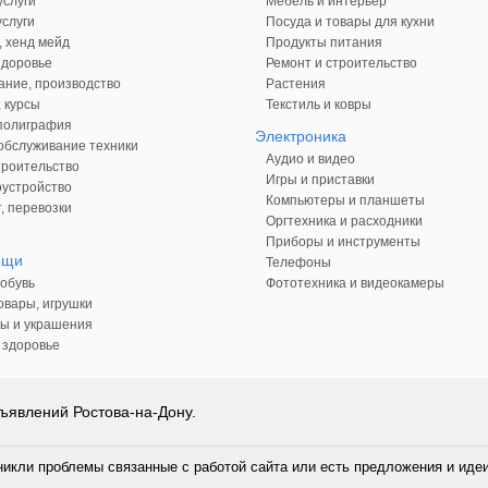
слуги
Мебель и интерьер
слуги
Посуда и товары для кухни
, хенд мейд
Продукты питания
здоровье
Ремонт и строительство
ние, производство
Растения
 курсы
Текстиль и ковры
 полиграфия
Электроника
обслуживание техники
Аудио и видео
троительство
Игры и приставки
оустройство
Компьютеры и планшеты
, перевозки
Оргтехника и расходники
Приборы и инструменты
ещи
Телефоны
обувь
Фототехника и видеокамеры
овары, игрушки
ы и украшения
 здоровье
ъявлений Ростова-на-Дону.
никли проблемы связанные с работой сайта или есть предложения и иде