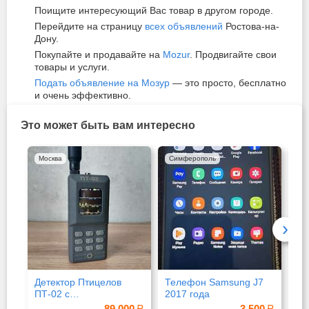
Поищите интересующий Вас товар в другом городе.
Перейдите на страницу
всех объявлений
Ростова-на-
Дону.
Покупайте и продавайте на
Mozur
. Продвигайте свои
товары и услуги.
Подать объявление на Мозур
— это просто, бесплатно
и очень эффективно.
Это может быть вам интересно
Москва
Симферополь
Си
›
Детектор Птицелов
Телефон Samsung J7
Оп
ПТ-02 с
2017 года
дл
видеоперехватом
89 000
3 500