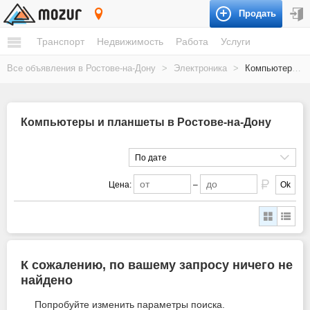
Продать
Ростов-на-Дону
Транспорт
Недвижимость
Работа
Услуги
Все объявления в Ростове-на-Дону
>
Электроника
>
Компьютеры и планшеты
Компьютеры и планшеты в Ростове-на-Дону
По дате
Цена:
–
Ok
К сожалению, по вашему запросу ничего не
найдено
Попробуйте изменить параметры поиска.