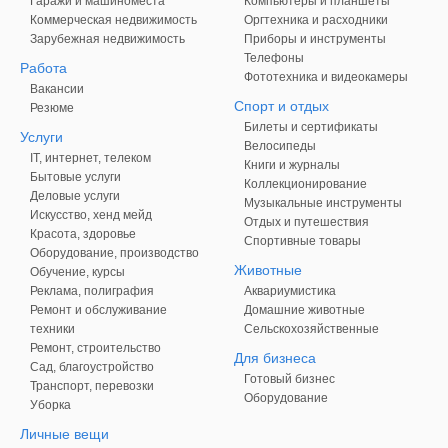
Гаражи и машиноместа
Компьютеры и планшеты
Коммерческая недвижимость
Оргтехника и расходники
Зарубежная недвижимость
Приборы и инструменты
Телефоны
Работа
Фототехника и видеокамеры
Вакансии
Спорт и отдых
Резюме
Билеты и сертификаты
Услуги
Велосипеды
IT, интернет, телеком
Книги и журналы
Бытовые услуги
Коллекционирование
Деловые услуги
Музыкальные инструменты
Искусство, хенд мейд
Отдых и путешествия
Красота, здоровье
Спортивные товары
Оборудование, производство
Животные
Обучение, курсы
Реклама, полиграфия
Аквариумистика
Ремонт и обслуживание
Домашние животные
техники
Сельскохозяйственные
Ремонт, строительство
Для бизнеса
Сад, благоустройство
Готовый бизнес
Транспорт, перевозки
Оборудование
Уборка
Личные вещи