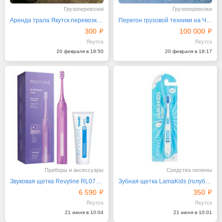
Грузоперевозки
Грузоперевозки
Аренда трала Якутск перевозки по зимникам Якутии
Перегон грузовой техники на Чукотку от 100000 руб
300
100 000
Якутск
Якутск
20 февраля в 18:50
20 февраля в 18:17
Приборы и аксессуары
Средства гигиены
Звуковая щетка Revyline RL070 Violet с пастой Смарт
Зубная щетка LamaKids (голубая) от Revyline
6 590
350
Якутск
Якутск
21 июня в 10:04
21 июня в 10:01