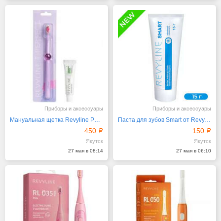
Приборы и аксессуары
Приборы и аксессуары
Мануальная щетка Revyline Perfect, лиловая, и паста
Паста для зубов Smart от Revyline, 15 мл
450
150
Якутск
Якутск
27 мая в 08:14
27 мая в 06:10