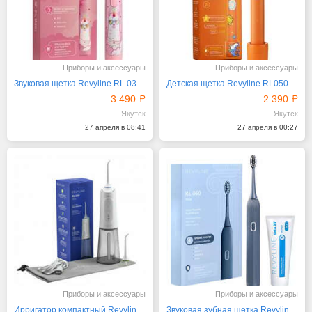
Приборы и аксессуары
Приборы и аксессуары
Звуковая щетка Revyline RL 035 Kids, Pink
Детская щетка Revyline RL050 Kids Orange, от 7 лет
3 490
2 390
Якутск
Якутск
27 апреля в 08:41
27 апреля в 00:27
Приборы и аксессуары
Приборы и аксессуары
Ирригатор компактный Revyline RL 660 New, White
Звуковая зубная щетка Revyline RL060 Blue и паста