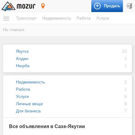
Продать
Саха-Якутия
Транспорт
Недвижимость
Работа
Услуги
На главную
Якутск
22
Алдан
1
Нюрба
1
Недвижимость
2
Работа
1
Услуги
6
Личные вещи
8
Для бизнеса
7
Все объявления в Сахе-Якутии