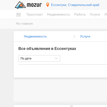
Ессентуки
, Ставропольский край
Транспорт
Недвижимость
Работа
Услуги
Л
На главную
Недвижимость
1
Услуги
Все объявления в Ессентуках
По дате