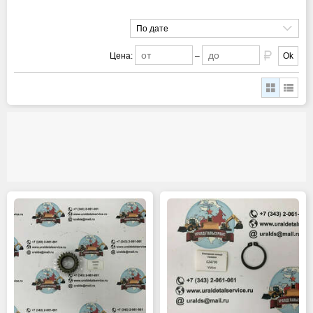
По дате
Цена:
–
Ok