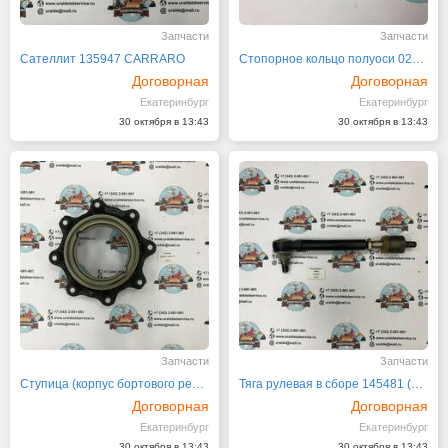
Запчасти
Запчасти
Сателлит 135947 CARRARO
Стопорное кольцо полуоси 024799 CARRARO
Договорная
Договорная
Екатеринбург
Екатеринбург
30 октября в 13:43
30 октября в 13:43
Запчасти
Запчасти
Ступица (корпус бортового редуктора) 066993 (064174)
Тяга рулевая в сборе 145481 (068978) CARRARO
Договорная
Договорная
Екатеринбург
Екатеринбург
30 октября в 13:43
30 октября в 13:43