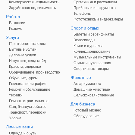
Коммерческая недвижимость
Оргтехника и расходники
Зарубежная недвижимость
Приборы и инструменты
Телефоны
Работа
Фототехника и видеокамеры
Вакансии
Спорт и отдых
Резюме
Билеты и сертификаты
Услуги
Велосипеды
IT, интернет, телеком
Книги и журналы
Бытовые услуги
Коллекционирование
Деловые услуги
Музыкальные инструменты
Искусство, хенд мейд
Отдых и путешествия
Красота, здоровье
Спортивные товары
Оборудование, производство
Животные
Обучение, курсы
Реклама, полиграфия
Аквариумистика
Ремонт и обслуживание
Домашние животные
техники
Сельскохозяйственные
Ремонт, строительство
Для бизнеса
Сад, благоустройство
Готовый бизнес
Транспорт, перевозки
Оборудование
Уборка
Личные вещи
Одежда и обувь