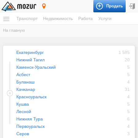
Продать
Свердловская область
Транспорт
Недвижимость
Работа
Услуги
На главную
Екатеринбург
1 585
Нижний Тагил
20
Каменск-Уральский
5
Асбест
5
Буланаш
4
Качканар
31
Красноуральск
4
Кушва
5
Лесной
5
Нижняя Тура
6
Первоуральск
4
Серов
3