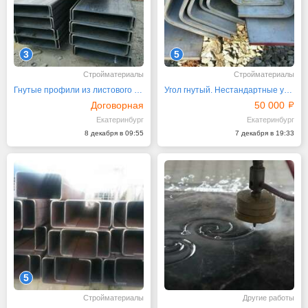
3
5
Стройматериалы
Стройматериалы
Гнутые профили из листового металла по чертежам
Угол гнутый. Нестандартные уголки до 6 метров
Договорная
50 000
Екатеринбург
Екатеринбург
8 декабря в 09:55
7 декабря в 19:33
5
Стройматериалы
Другие работы