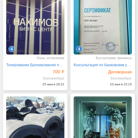
4
4
Окна, остекление
Бухгалтерия, финансы
Тонирование Бронирование перегородок стекол окон
Консультация по банковским услугам
700
Договорная
Екатеринбург
Екатеринбург
25 мая в 18:21
23 мая в 15:15