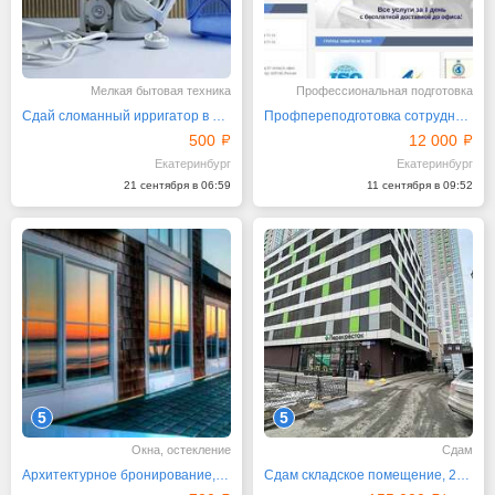
Мелкая бытовая техника
Профессиональная подготовка
Сдай сломанный ирригатор в трейд-ин и получи скидку!
Профпереподготовка сотрудников. Курсы переподготовки
500
12 000
Екатеринбург
Екатеринбург
21 сентября в 06:59
11 сентября в 09:52
5
5
Окна, остекление
Сдам
Архитектурное бронирование, тонирование
Сдам складское помещение, 258 м²