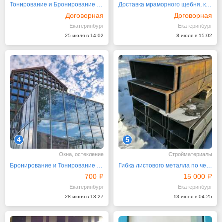
Тонирование и Бронирование окон перегородок стекол
Доставка мраморного щебня, крошки, песка
Договорная
Договорная
Екатеринбург
Екатеринбург
25 июля в 14:02
8 июля в 15:02
4
5
Окна, остекление
Стройматериалы
Бронирование и Тонирование перегородок окон стекол
Гибка листового металла по чертежам, ТЗ, образцам
700
15 000
Екатеринбург
Екатеринбург
28 июня в 13:27
13 июня в 04:25