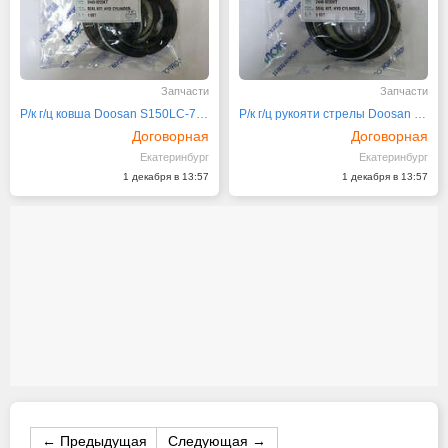
Запчасти
Запчасти
Р/к г/ц ковша Doosan S150LC-7B 2440-9233KT
Р/к г/ц рукояти стрелы Doosan S150LC-7B 2440-9232KT
Договорная
Договорная
Екатеринбург
Екатеринбург
1 декабря в 13:57
1 декабря в 13:57
← Предыдущая
Следующая →