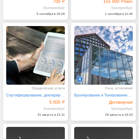
700
155 000
/мес
Екатеринбург
Екатеринбург
5 сентября в 19:28
1 сентября в 11:40
4
Юридические услуги
Окна, остекление
Сертифицирование, декларирование продукции и услуг
Бронирование и Тонирование перегородок стекол окон
5 000
Договорная
Екатеринбург
Екатеринбург
31 августа в 21:11
29 августа в 18:33