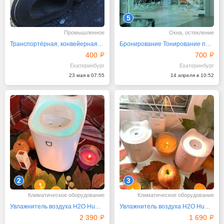
5
Промышленное
Окна, остекление
Транспортёрная, конвейерная лента
Бронирование Тонирование перегородок стекол окон
400
700
Екатеринбург
Екатеринбург
23 мая в 07:55
14 апреля в 10:52
2
3
Климатическое оборудование
Климатическое оборудование
Увлажнитель воздуха H2O Humidifier Мax
Увлажнитель воздуха H2O Humidifier Мini
2 390
1 690