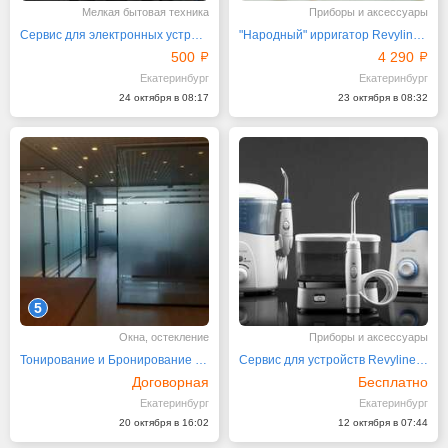
Мелкая бытовая техника
Приборы и аксессуары
Сервис для электронных устройств марки Revyline
"Народный" ирригатор Revyline RL 100 c 7 насадками
500
4 290
Екатеринбург
Екатеринбург
24 октября в 08:17
23 октября в 08:32
5
Окна, остекление
Приборы и аксессуары
Тонирование и Бронирование стекол окон перегородок
Сервис для устройств Revyline от магазина
Договорная
Бесплатно
Екатеринбург
Екатеринбург
20 октября в 16:02
12 октября в 07:44