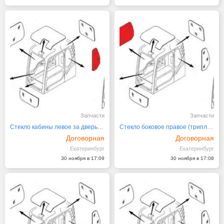
Запчасти
Запчасти
Стекло кабины левое за дверью 4651657 HITACH
Стекло боковое правое (триплекс) 4651655 HITACHI серия
Договорная
Договорная
Екатеринбург
Екатеринбург
30 ноября в 17:09
30 ноября в 17:08