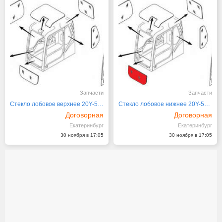
Запчасти
Запчасти
Стекло лобовое верхнее 20Y-54-51522 KOMATSU
Стекло лобовое нижнее 20Y-54-51812/ 20Y-54-5
Договорная
Договорная
Екатеринбург
Екатеринбург
30 ноября в 17:05
30 ноября в 17:05