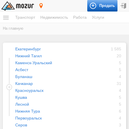
Продать
Свердловская область
Транспорт
Недвижимость
Работа
Услуги
На главную
Екатеринбург
1 585
Нижний Тагил
20
Каменск-Уральский
5
Асбест
5
Буланаш
4
Качканар
31
Красноуральск
4
Кушва
5
Лесной
5
Нижняя Тура
6
Первоуральск
4
Серов
3