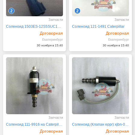
2
2
Запчасти
Запчасти
Соленоид 1503ES-12S5SUC12S 12V
Соленоид 121-1491 Caterpillar
Договорная
Договорная
Екатеринбург
Екатеринбург
30 ноября в 15:40
30 ноября в 15:40
Запчасти
Запчасти
Соленоид 111-9916 на Caterpillar D
Соленоид (Клапан eppr) xjbn-00014
Договорная
Договорная