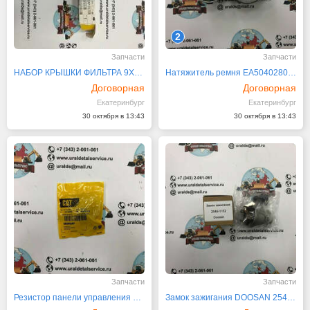
2
Запчасти
Запчасти
НАБОР КРЫШКИ ФИЛЬТРА 9X-2205
Натяжитель ремня EA504028028 ИТАЛИЯ
Договорная
Договорная
Екатеринбург
Екатеринбург
30 октября в 13:43
30 октября в 13:43
Запчасти
Запчасти
Резистор панели управления 141-6258
Замок зажигания DOOSAN 2549-1152