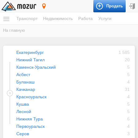
Продать
Свердловская область
Транспорт
Недвижимость
Работа
Услуги
На главную
Екатеринбург
1 585
Нижний Тагил
20
Каменск-Уральский
5
Асбест
5
Буланаш
4
Качканар
31
Красноуральск
4
Кушва
5
Лесной
5
Нижняя Тура
6
Первоуральск
4
Серов
3