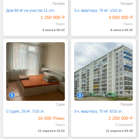
Продам
Продам
Дом 66 м² на участке 11 сот.
3-к. квартира, 78 м², 1/10 эт.
1 250 000
4 500 000
Томск
Томск
9 июня в 06:42
9 июня в 06:30
5
3
Сдам
Продам
Студия, 28 м², 7/10 эт.
3-к. квартира, 70 м², 6/10 эт.
16 000
/мес
2 200 000
Томск
Стрежевой
22 апреля в 19:00
22 апреля в 09:38