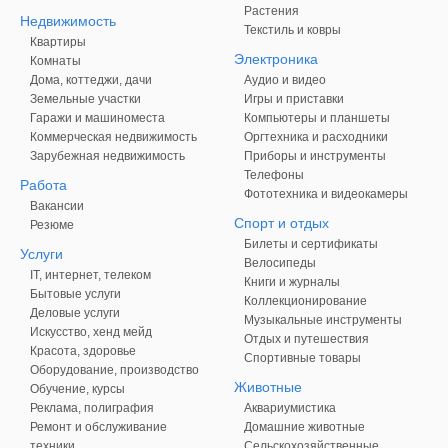
Растения
Недвижимость
Текстиль и ковры
Квартиры
Электроника
Комнаты
Дома, коттеджи, дачи
Аудио и видео
Земельные участки
Игры и приставки
Гаражи и машиноместа
Компьютеры и планшеты
Коммерческая недвижимость
Оргтехника и расходники
Зарубежная недвижимость
Приборы и инструменты
Телефоны
Работа
Фототехника и видеокамеры
Вакансии
Спорт и отдых
Резюме
Билеты и сертификаты
Услуги
Велосипеды
IT, интернет, телеком
Книги и журналы
Бытовые услуги
Коллекционирование
Деловые услуги
Музыкальные инструменты
Искусство, хенд мейд
Отдых и путешествия
Красота, здоровье
Спортивные товары
Оборудование, производство
Животные
Обучение, курсы
Реклама, полиграфия
Аквариумистика
Ремонт и обслуживание
Домашние животные
техники
Сельскохозяйственные