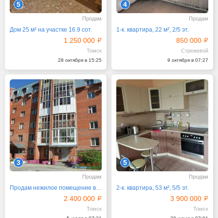
5
4
Продам
Продам
Дом 25 м² на участке 16.9 сот.
1-к. квартира, 22 м², 2/5 эт.
1 250 000
850 000
Томск
Стрежевой
28 октября в 15:25
9 октября в 07:27
3
5
Продам
Продам
Продам нежилое помещение в Октябрьском районе
2-к. квартира, 53 м², 5/5 эт.
2 400 000
3 900 000
Томск
Томск