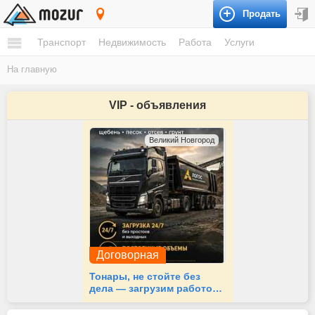
Продать
Томская область
Транспорт
Недвижимость
Работа
Услуги
На главную
VIP - объявления
Великий Новгород
Договорная
Тонары, не стойте без
дела — загрузим работой
24/7