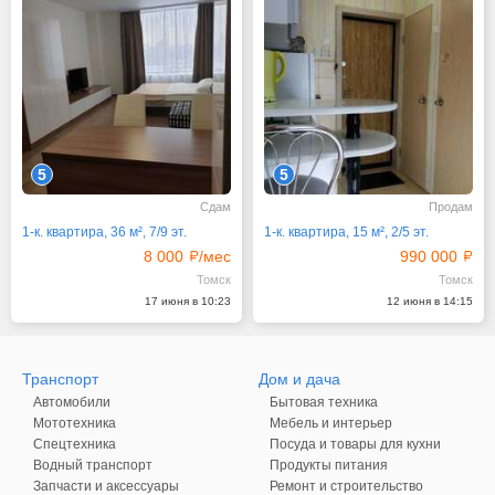
5
5
Сдам
Продам
1-к. квартира, 36 м², 7/9 эт.
1-к. квартира, 15 м², 2/5 эт.
8 000
/мес
990 000
Томск
Томск
17 июня в 10:23
12 июня в 14:15
Транспорт
Дом и дача
Автомобили
Бытовая техника
Мототехника
Мебель и интерьер
Спецтехника
Посуда и товары для кухни
Водный транспорт
Продукты питания
Запчасти и аксессуары
Ремонт и строительство