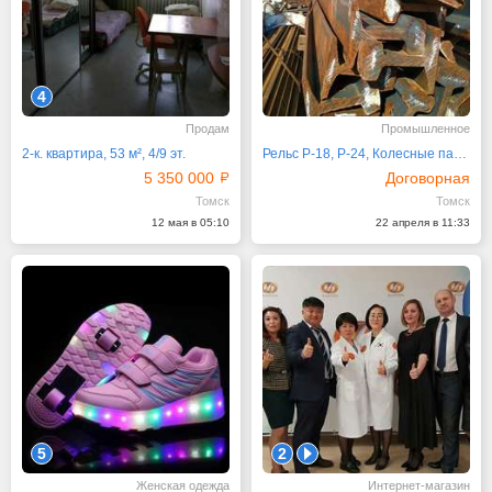
4
Продам
Промышленное
2-к. квартира, 53 м², 4/9 эт.
Рельс Р-18, Р-24, Колесные пары
5 350 000
Договорная
Томск
Томск
12 мая в 05:10
22 апреля в 11:33
5
2
1
Женская одежда
Интернет-магазин