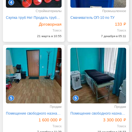
4
Стройматериалы
Промышленное
Скупка труб Нкт Продать трубу сбт оттм нкв
Смачиватель ОП-10 по ТУ
Договорная
133
Томск
Томск
21 марта в 10:55
7 декабря в 05:11
5
5
Продам
Продам
Помещение свободного назначения, 21 м²
Помещение свободного назначения, 37 м²
1 600 000
3 300 000
Томск
Томск
7 октября в 11:29
19 сентября в 16:33