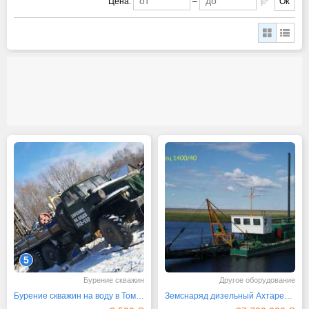
Цена:
–
Ok
5
Бурение скважин
Другое оборудование
Бурение скважин на воду в Томске от 3500 руб
Земснаряд дизельный Ахтарец 2000 / 63