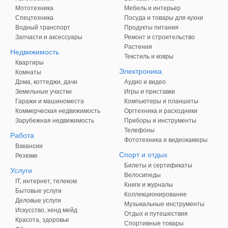
Мототехника
Мебель и интерьер
Спецтехника
Посуда и товары для кухни
Водный транспорт
Продукты питания
Запчасти и аксессуары
Ремонт и строительство
Растения
Недвижимость
Текстиль и ковры
Квартиры
Электроника
Комнаты
Дома, коттеджи, дачи
Аудио и видео
Земельные участки
Игры и приставки
Гаражи и машиноместа
Компьютеры и планшеты
Коммерческая недвижимость
Оргтехника и расходники
Зарубежная недвижимость
Приборы и инструменты
Телефоны
Работа
Фототехника и видеокамеры
Вакансии
Спорт и отдых
Резюме
Билеты и сертификаты
Услуги
Велосипеды
IT, интернет, телеком
Книги и журналы
Бытовые услуги
Коллекционирование
Деловые услуги
Музыкальные инструменты
Искусство, хенд мейд
Отдых и путешествия
Красота, здоровье
Спортивные товары