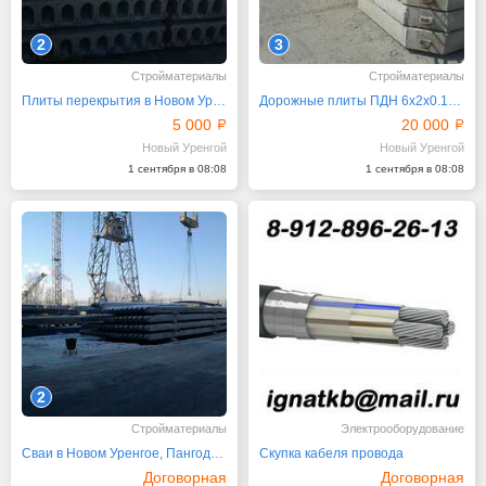
2
3
Стройматериалы
Стройматериалы
Плиты перекрытия в Новом Уренгое, Тюмени, Надыме
Дорожные плиты ПДН 6х2х0.14 в Новом Уренгое, Пангодах
5 000
20 000
Новый Уренгой
Новый Уренгой
1 сентября в 08:08
1 сентября в 08:08
2
Стройматериалы
Электрооборудование
Сваи в Новом Уренгое, Пангодах, Надыме, Губкинском
Скупка кабеля провода
Договорная
Договорная