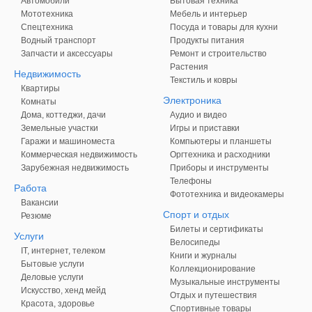
Автомобили
Бытовая техника
Мототехника
Мебель и интерьер
Спецтехника
Посуда и товары для кухни
Водный транспорт
Продукты питания
Запчасти и аксессуары
Ремонт и строительство
Растения
Недвижимость
Текстиль и ковры
Квартиры
Электроника
Комнаты
Дома, коттеджи, дачи
Аудио и видео
Земельные участки
Игры и приставки
Гаражи и машиноместа
Компьютеры и планшеты
Коммерческая недвижимость
Оргтехника и расходники
Зарубежная недвижимость
Приборы и инструменты
Телефоны
Работа
Фототехника и видеокамеры
Вакансии
Спорт и отдых
Резюме
Билеты и сертификаты
Услуги
Велосипеды
IT, интернет, телеком
Книги и журналы
Бытовые услуги
Коллекционирование
Деловые услуги
Музыкальные инструменты
Искусство, хенд мейд
Отдых и путешествия
Красота, здоровье
Спортивные товары