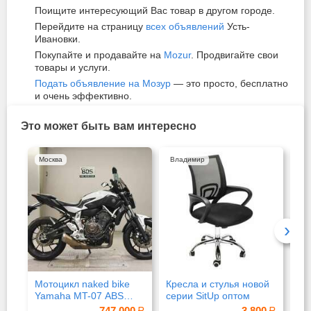
Поищите интересующий Вас товар в другом городе.
Перейдите на страницу
всех объявлений
Усть-
Ивановки.
Покупайте и продавайте на
Mozur
. Продвигайте свои
товары и услуги.
Подать объявление на Мозур
— это просто, бесплатно
и очень эффективно.
Это может быть вам интересно
Москва
Владимир
Бе
›
Мотоцикл naked bike
Кресла и стулья новой
ПА
Yamaha MT-07 ABS
серии SitUp оптом
ре
рама RM07J нэйкед
не
747 000
3 800