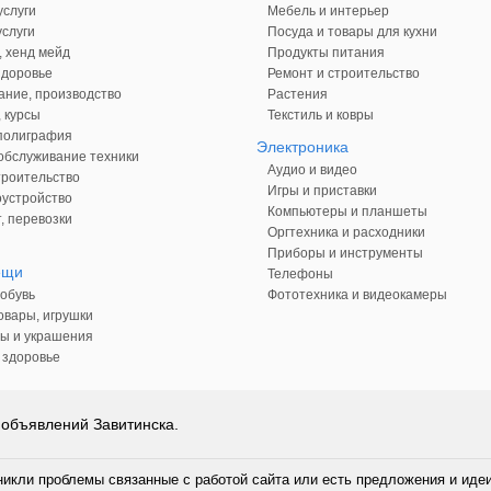
слуги
Мебель и интерьер
слуги
Посуда и товары для кухни
, хенд мейд
Продукты питания
здоровье
Ремонт и строительство
ние, производство
Растения
 курсы
Текстиль и ковры
 полиграфия
Электроника
обслуживание техники
Аудио и видео
троительство
Игры и приставки
оустройство
Компьютеры и планшеты
, перевозки
Оргтехника и расходники
Приборы и инструменты
ещи
Телефоны
обувь
Фототехника и видеокамеры
овары, игрушки
ы и украшения
 здоровье
 объявлений Завитинска.
никли проблемы связанные с работой сайта или есть предложения и иде