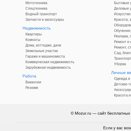
Мототехника
Бытовые у
Спецтехника
Деловые у
Водный транспорт
Искусство
Запчасти и аксессуары
Красота, 
Оборудова
Недвижимость
Обучение,
Квартиры
Реклама,
Комнаты
Ремонт и 
Дома, коттеджи, дачи
Ремонт, с
Земельные участки
Сад, благ
Гаражи и машиноместа
Транспорт
Коммерческая недвижимость
Уборка
Зарубежная недвижимость
Личные в
Работа
Одежда и 
Вакансии
Детские т
Резюме
Аксессуар
Красота и
© Mozur.ru — сайт бесплатных
Если у вас воз