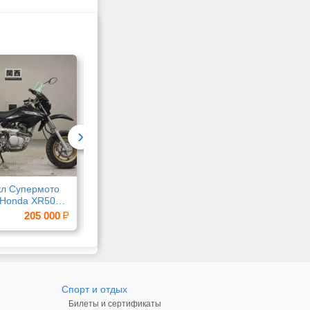
Москва
Тверь
›
л Супермото
Фильтр 340.101,
Пескоструйная
 Honda XR50
340.100А, 340.129А,
обработка, порошк
рама AD14
340.163, 340.146
окраска
205 000
10 000
6 0
Спорт и отдых
Билеты и сертификаты