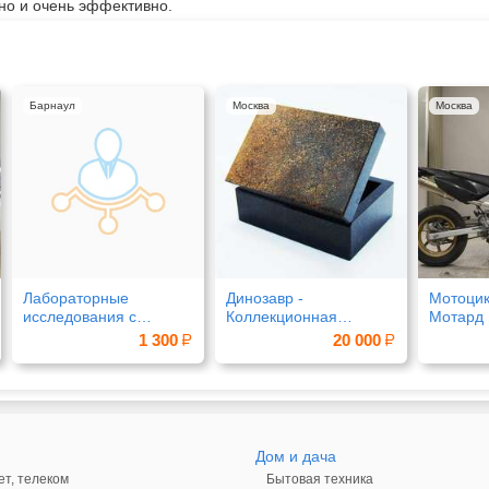
но и очень эффективно.
Барнаул
Москва
Москва
Лабораторные
Динозавр -
Мотоцик
исследования с
Коллекционная
Мотард
выездом на дом в
Шкатулка из
Motard 
1 300
20 000
Барнауле
окаменевшей кости
Дом и дача
ет, телеком
Бытовая техника