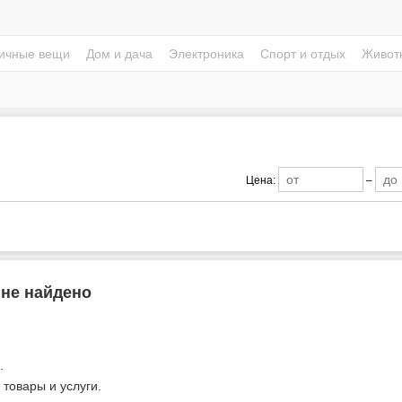
ичные вещи
Дом и дача
Электроника
Спорт и отдых
Живот
Цена:
–
 не найдено
.
 товары и услуги.