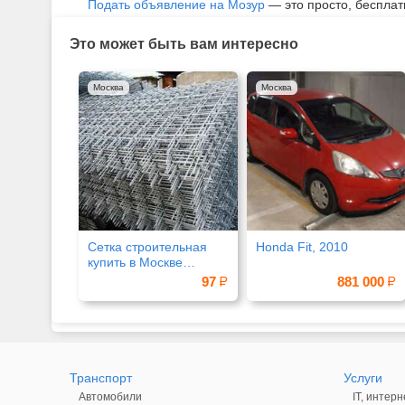
Подать объявление на Мозур
— это просто, бесплат
Это может быть вам интересно
Москва
Москва
Сетка строительная
Honda Fit, 2010
купить в Москве
недорого
97
881 000
Транспорт
Услуги
Автомобили
IT, интерн