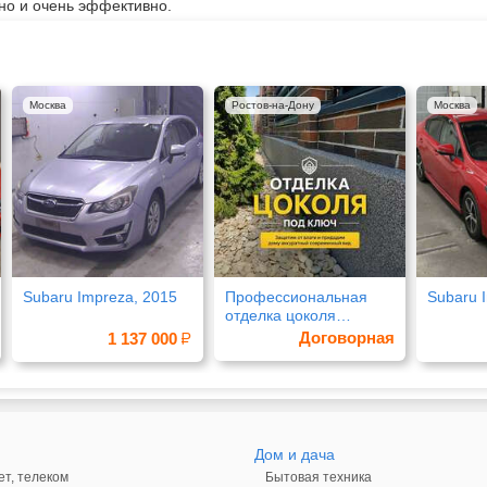
но и очень эффективно.
Москва
Ростов-на-Дону
Москва
Subaru Impreza, 2015
Профессиональная
Subaru 
отделка цоколя
штукатуркой «Короед»
Договорная
1 137 000
Дом и дача
ет, телеком
Бытовая техника