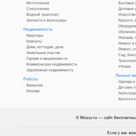
Мототехника
Бытовые у
Спецтехника
Деловые у
Водный транспорт
Искусство
Запчасти и аксессуары
Красота, 
Оборудова
Недвижимость
Обучение,
Квартиры
Реклама,
Комнаты
Ремонт и 
Дома, коттеджи, дачи
Ремонт, с
Земельные участки
Сад, благ
Гаражи и машиноместа
Транспорт
Коммерческая недвижимость
Уборка
Зарубежная недвижимость
Личные в
Работа
Одежда и 
Вакансии
Детские т
Резюме
Аксессуар
Красота и
© Mozur.ru — сайт бесплатн
Если у вас воз