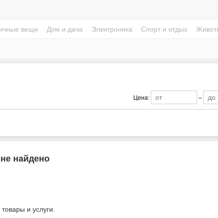
ичные вещи
Дом и дача
Электроника
Спорт и отдых
Живот
Цена:
–
 не найдено
 товары и услуги.