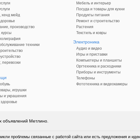
слуги
Мебель и интерьер
слуги
Посуда и товары для кухни
, хенд мейд
Продукты питания
здоровье
Ремонт и строительство
ние, производство
Растения
 курсы
Текстиль и ковры
 полиграфия
Электроника
обслуживание техники
Аудио и видео
троительство
Игры и приставки
оустройство
Компьютеры и планшеты
, перевозки
Оргтехника и расходники
Приборы и инструменты
ещи
Телефоны
обувь
Фототехника и видеокамеры
овары, игрушки
ы и украшения
 здоровье
ых объявлений Метлино.
никли проблемы связанные с работой сайта или есть предложения и иде