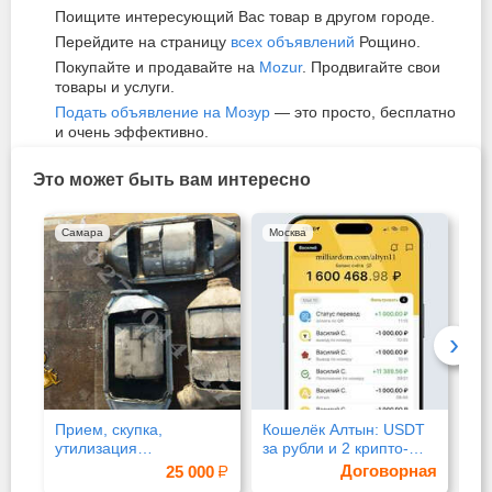
Поищите интересующий Вас товар в другом городе.
Перейдите на страницу
всех объявлений
Рощино.
Покупайте и продавайте на
Mozur
. Продвигайте свои
товары и услуги.
Подать объявление на Мозур
— это просто, бесплатно
и очень эффективно.
Это может быть вам интересно
Самара
Москва
Уф
›
Прием, скупка,
Кошелёк Алтын: USDT
Ма
утилизация
за рубли и 2 крипто-
отработанных
карты
Договорная
25 000
катализаторов