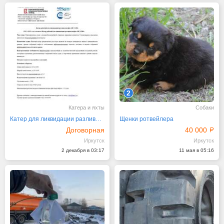
2
Катера и яхты
Собаки
Катер для ликвидации разливов нефти «НС-1200»
Щенки ротвейлера
Договорная
40 000
Иркутск
Иркутск
2 декабря в 03:17
11 мая в 05:16