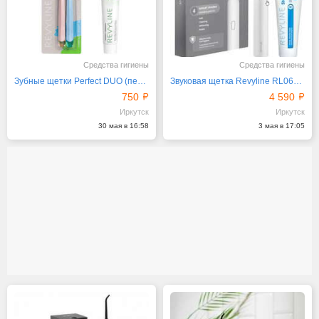
Средства гигиены
Средства гигиены
Зубные щетки Perfect DUO (персиковая и голубая)
Звуковая щетка Revyline RL060 White
750
4 590
Иркутск
Иркутск
30 мая в 16:58
3 мая в 17:05