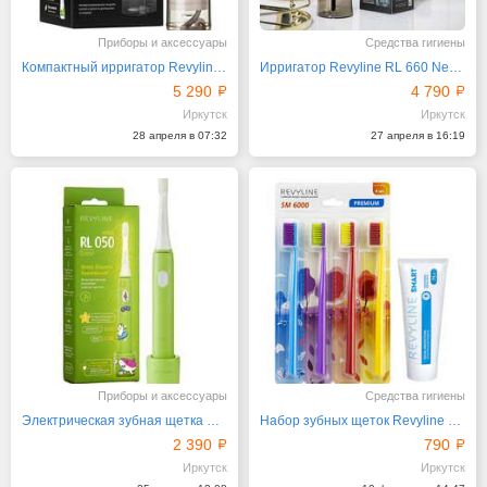
Приборы и аксессуары
Средства гигиены
Компактный ирригатор Revyline RL 420, белый
Ирригатор Revyline RL 660 New, черный
5 290
4 790
Иркутск
Иркутск
28 апреля в 07:32
27 апреля в 16:19
Приборы и аксессуары
Средства гигиены
Электрическая зубная щетка Revyline RL050 Kids Green
Набор зубных щеток Revyline SM6000 Smart
2 390
790
Иркутск
Иркутск