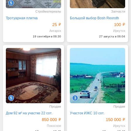
5
Стройматериалы
Запчасти
Тротуарная плитка
Большой выбор Bosh Rexroth
25
100
Ангарск
Иркутск
19 сентября в 08:30
27 августа в 06:04
5
3
Продам
Продам
Дом 92 м² на участке 22 сот.
Участок ИЖС 10 сот.
850 000
150 000
Покосное
Иркутск