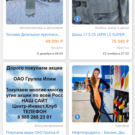
3
Автокосметика и автохимия
Колёса, шины и диски
Топливо Дизельное Арктическое -50 из наличия. Доставка
Шины 17.5-25 16PR L5 SUPERGUIDER на погрузчики
49 000
75 340
Ангарск
Иркутск
9 декабря в 06:03
23 ноября в 07:22
5
Консультирование
Торговля
Покупаем акции ОАО Группа Илим и любые другие акции
Нефтепродукты – Бензин, Дизельное топливо, Мазут