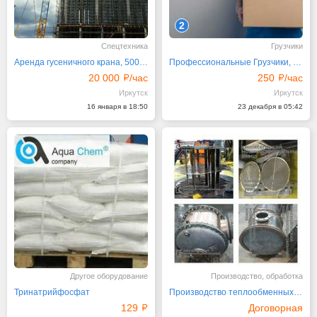
2
Спецтехника
Грузчики
Аренда гусеничного крана, 500 тонн, 400 тонн, 350 тонн
Профессиональные Грузчики, линейный персонал
20 000
/час
250
/час
Иркутск
Иркутск
16 января в 18:50
23 декабря в 05:42
Другое оборудование
Производство, обработка
Тринатрийфосфат
Производство теплообменных аппаратов
129
Договорная