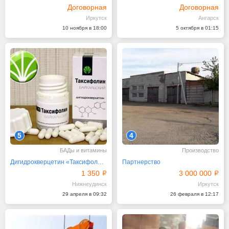
Договорная
Договорная
Иркутск
Ангарск
10 ноября в 18:00
5 октября в 01:15
5
4
БАДы и витамины
Производство
Дигидрокверцетин «Таксифолин Байкальский»
Партнерство
1 350
3 000 000
Нижнеудинск
Иркутск
29 апреля в 09:32
26 февраля в 12:17