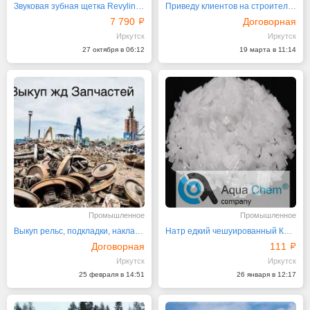
Звуковая зубная щетка Revyline RL015 Black и паста
Приведу клиентов на строительство и ремонт
7 790
Договорная
Иркутск
Иркутск
27 октября в 06:12
19 марта в 11:14
Промышленное
Промышленное
Выкуп рельс, подкладки, накладки, ЖД пути
Натр едкий чешуированный Китай
Договорная
111
Иркутск
Иркутск
25 февраля в 14:51
26 января в 12:17