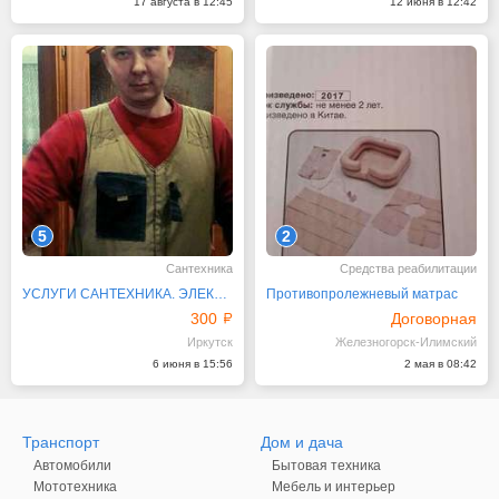
17 августа в 12:45
12 июня в 12:42
5
2
Сантехника
Средства реабилитации
УСЛУГИ САНТЕХНИКА. ЭЛЕКТРИКА
Противопролежневый матрас
300
Договорная
Иркутск
Железногорск-Илимский
6 июня в 15:56
2 мая в 08:42
Транспорт
Дом и дача
Автомобили
Бытовая техника
Мототехника
Мебель и интерьер