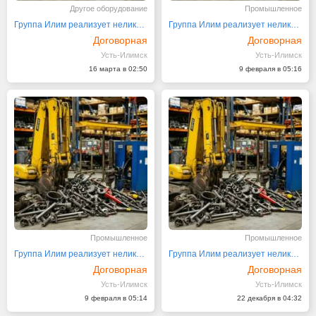
Другое оборудование
Промышленное
Группа Илим реализует неликвиды своих предприятий
Группа Илим реализует неликвиды
Договорная
Договорная
Усть-Илимск
Усть-Илимск
16 марта в 02:50
9 февраля в 05:16
Промышленное
Промышленное
Группа Илим реализует неликвиды своих предприятий
Группа Илим реализует неликвиды своих предприятий
Договорная
Договорная
Усть-Илимск
Усть-Илимск
9 февраля в 05:14
22 декабря в 04:32