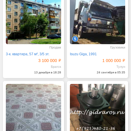
5
Продам
Грузовики
3-к. квартира, 57 м², 3/5 эт.
Isuzu Giga, 1991
3 100 000
1 000 000
Братск
Тулун
13 декабря в 18:28
24 сентября в 05:35