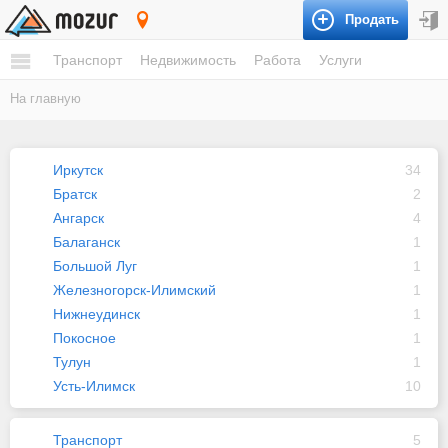
Продать
Иркутская область
Транспорт
Недвижимость
Работа
Услуги
На главную
Иркутск
34
Братск
2
Ангарск
4
Балаганск
1
Большой Луг
1
Железногорск-Илимский
1
Нижнеудинск
1
Покосное
1
Тулун
1
Усть-Илимск
10
Транспорт
5