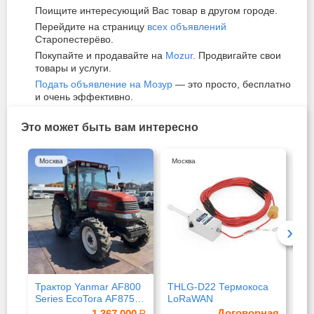
Поищите интересующий Вас товар в другом городе.
Перейдите на страницу
всех объявлений
Старопестерёво.
Покупайте и продавайте на
Mozur
. Продвигайте свои
товары и услуги.
Подать объявление на Мозур
— это просто, бесплатно
и очень эффективно.
Это может быть вам интересно
Москва
Москва
Ту
›
Трактор Yanmar AF800
THLG-D22 Термокоса
Не
Series EcoTora AF875
LoRaWAN
пр
4х4 кабина
оп
Договорная
1 367 000