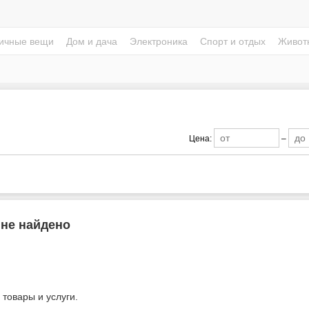
ичные вещи
Дом и дача
Электроника
Спорт и отдых
Живот
Цена:
–
 не найдено
 товары и услуги.