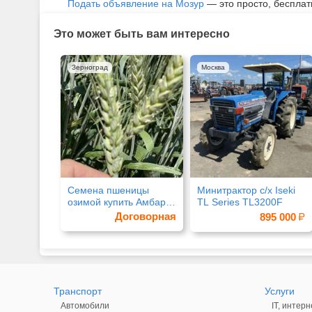
Подать объявление на Мозур
— это просто, бесплат
Это может быть вам интересно
Зерноград
Москва
Семена пшеницы
Минитрактор с/х Iseki
озимой купить Амбар
TL Series TL3200F
Аскет Аюта Вольница
Договорная
895 000
Транспорт
Услуги
Автомобили
IT, интерн