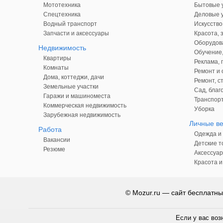
Мототехника
Бытовые у
Спецтехника
Деловые у
Водный транспорт
Искусство
Запчасти и аксессуары
Красота, 
Оборудова
Недвижимость
Обучение,
Квартиры
Реклама,
Комнаты
Ремонт и 
Дома, коттеджи, дачи
Ремонт, с
Земельные участки
Сад, благ
Гаражи и машиноместа
Транспорт
Коммерческая недвижимость
Уборка
Зарубежная недвижимость
Личные в
Работа
Одежда и 
Вакансии
Детские т
Резюме
Аксессуар
Красота и
© Mozur.ru — сайт бесплатны
Если у вас воз