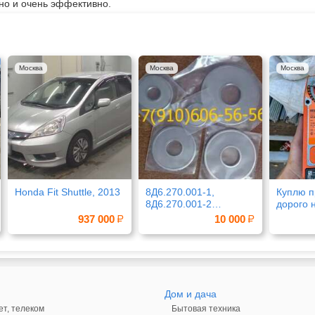
но и очень эффективно.
Москва
Москва
Москва
Honda Fit Shuttle, 2013
8Д6.270.001-1,
Куплю п
8Д6.270.001-2
дорого 
8Д6.270.001-4
гронфо
937 000
10 000
Дом и дача
ет, телеком
Бытовая техника