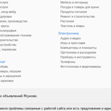
слуги
Мебель и интерьер
слуги
Посуда и товары для кухни
, хенд мейд
Продукты питания
здоровье
Ремонт и строительство
ние, производство
Растения
 курсы
Текстиль и ковры
 полиграфия
Электроника
обслуживание техники
Аудио и видео
троительство
Игры и приставки
оустройство
Компьютеры и планшеты
, перевозки
Оргтехника и расходники
Приборы и инструменты
ещи
Телефоны
обувь
Фототехника и видеокамеры
овары, игрушки
ы и украшения
 здоровье
х объявлений Ягуново.
никли проблемы связанные с работой сайта или есть предложения и иде