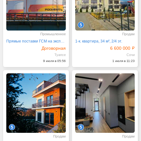
5
Промышленное
Продам
Прямые поставки ГСМ на экспорт от РН-Туапсинский НПЗ
1-к. квартира, 34 м², 2/4 эт.
Договорная
6 600 000
Туапсе
Сочи
9 июля в 05:56
1 июля в 11:23
5
5
Продам
Продам