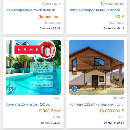
Аренда авто
Грузоперевозки
Междугороднее такси цена из Краснодара трансфер
Такси межгород цены из Краснодара в города России
Договорная
30
Краснодар
Краснодар
3 июня в 19:49
3 июня в 19:49
5
5
Сдам
Продам
Комната 15 м² в 1-к., 2/2 эт.
Коттедж 122 м² на участке 4 сот.
5 000
/сут
18 000 000
Сочи
Сочи
30 мая в 11:32
26 мая в 19:36