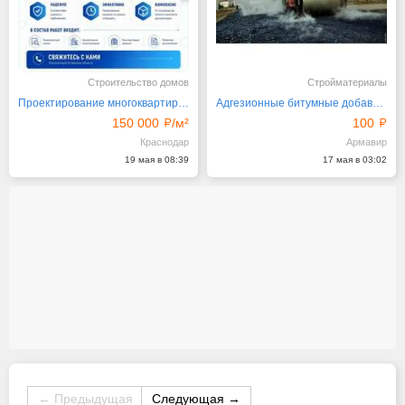
Строительство домов
Стройматериалы
Проектирование многоквартирных и многоэтажных домов
Адгезионные битумные добавки АФТ для асфальта
150 000
/м²
100
Краснодар
Армавир
19 мая в 08:39
17 мая в 03:02
← Предыдущая
Следующая →