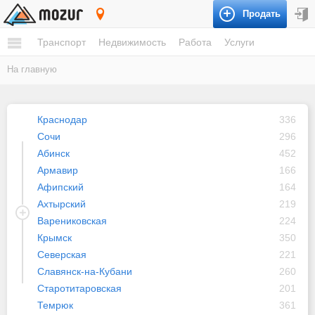
Продать
Краснодарский край
Транспорт
Недвижимость
Работа
Услуги
На главную
Краснодар
336
Сочи
296
Абинск
452
Армавир
166
Афипский
164
Ахтырский
219
Варениковская
224
Крымск
350
Северская
221
Славянск-на-Кубани
260
Старотитаровская
201
Темрюк
361