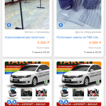
5
5
Фитнес и тренажеры
Другое оборудование
Хореографические балетные станки
Полосовые завесы из ПВХ пленки для дверных проемов
5 000
6 000
Краснодар
Краснодар
5 июня в 16:24
5 июня в 16:23
5
1
5
1