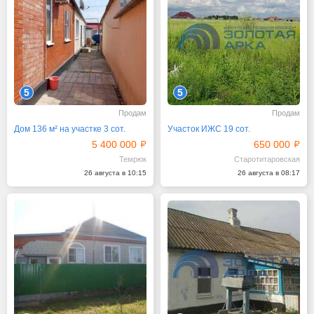
5
5
Продам
Продам
Дом 136 м² на участке 3 сот.
Участок ИЖС 19 сот.
5 400 000
650 000
Темрюк
Старотитаровская
26 августа в 10:15
26 августа в 08:17