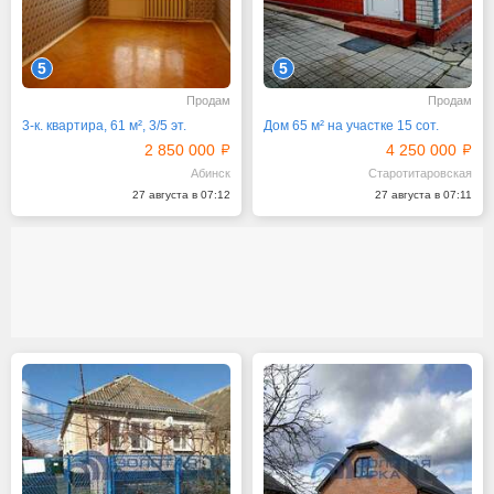
5
5
Продам
Продам
3-к. квартира, 61 м², 3/5 эт.
Дом 65 м² на участке 15 сот.
2 850 000
4 250 000
Абинск
Старотитаровская
27 августа в 07:12
27 августа в 07:11