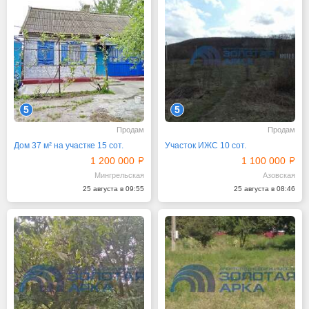
5
5
Продам
Продам
Дом 37 м² на участке 15 сот.
Участок ИЖС 10 сот.
1 200 000
1 100 000
Мингрельская
Азовская
25 августа в 09:55
25 августа в 08:46