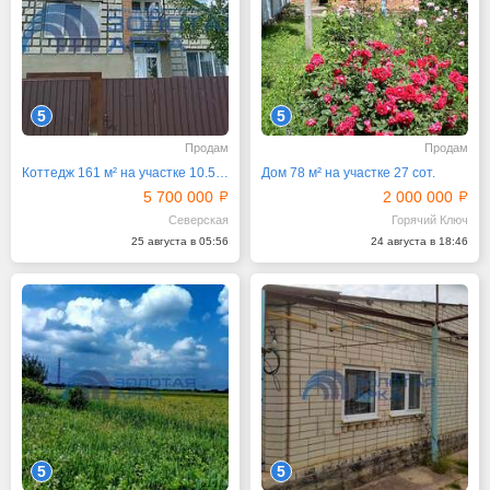
5
5
Продам
Продам
Коттедж 161 м² на участке 10.5 сот.
Дом 78 м² на участке 27 сот.
5 700 000
2 000 000
Северская
Горячий Ключ
25 августа в 05:56
24 августа в 18:46
5
5