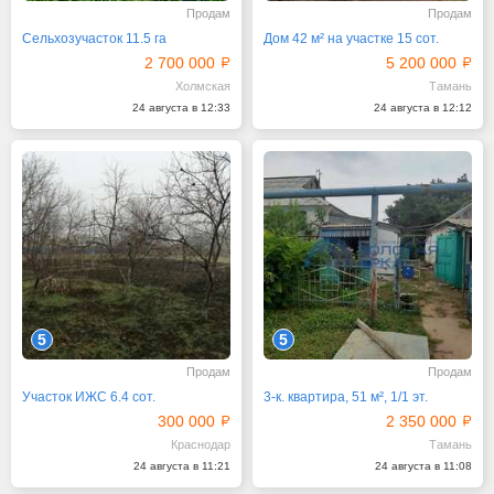
Продам
Продам
Сельхозучасток 11.5 га
Дом 42 м² на участке 15 сот.
2 700 000
5 200 000
Холмская
Тамань
24 августа в 12:33
24 августа в 12:12
5
5
Продам
Продам
Участок ИЖС 6.4 сот.
3-к. квартира, 51 м², 1/1 эт.
300 000
2 350 000
Краснодар
Тамань
24 августа в 11:21
24 августа в 11:08