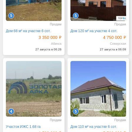
5
5
Продам
Продам
Дом 68 м² на участке 6 сот.
Дом 120 м² на участке 4 сот.
3 350 000
4 750 000
Абинск
Северская
27 августа в 06:26
27 августа в 06:09
4
5
Продам
Продам
Участок ИЖС 1.68 га
Дом 110 м² на участке 6 сот.