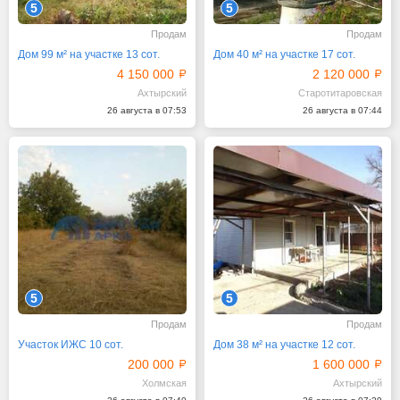
5
5
Продам
Продам
Дом 99 м² на участке 13 сот.
Дом 40 м² на участке 17 сот.
4 150 000
2 120 000
Ахтырский
Старотитаровская
26 августа в 07:53
26 августа в 07:44
5
5
Продам
Продам
Участок ИЖС 10 сот.
Дом 38 м² на участке 12 сот.
200 000
1 600 000
Холмская
Ахтырский