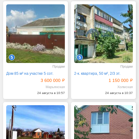
5
5
Продам
Продам
Дом 85 м² на участке 5 сот.
2-к. квартира, 50 м², 2/3 эт.
3 600 000
1 150 000
Марьянская
Холмская
24 августа в 10:57
24 августа в 10:37