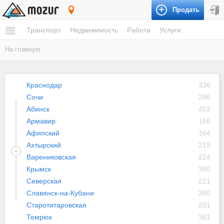
Продать
Краснодарский край
Транспорт
Недвижимость
Работа
Услуги
На главную
Краснодар
336
Сочи
296
Абинск
452
Армавир
166
Афипский
164
Ахтырский
219
Варениковская
224
Крымск
350
Северская
221
Славянск-на-Кубани
260
Старотитаровская
201
Темрюк
361