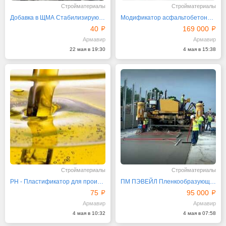
Стройматериалы
Стройматериалы
Добавка в ЩМА Стабилизирующая АБСПРО
Модификатор асфальтобетона РТЭП
40
169 000
Армавир
Армавир
22 мая в 19:30
4 мая в 15:38
Стройматериалы
Стройматериалы
РН - Пластификатор для производства ПБВ
ПМ ПЭВЕЙЛ Пленкообразующий материал водоразбавляемый
75
95 000
Армавир
Армавир
4 мая в 10:32
4 мая в 07:58