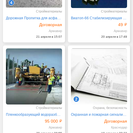
4
Стройматериалы
Стройматериалы
Дорожная Пропитка для асфальтобетона ДП-1
Виатоп-66 Стабилизирующая Добавка в ЩМА РосТЭС-Юг
Договорная
49
Армавир
Армавир
21 апреля в 15:07
20 апреля в 17:49
2
Стройматериалы
Охрана, безопасность
Пленкообразующий водоразбавляемый материал ПМ ПЭВЕЙЛ
Охранная и пожарная сигнализации, планы эвакуации
95 000
Договорная
Армавир
Краснодар