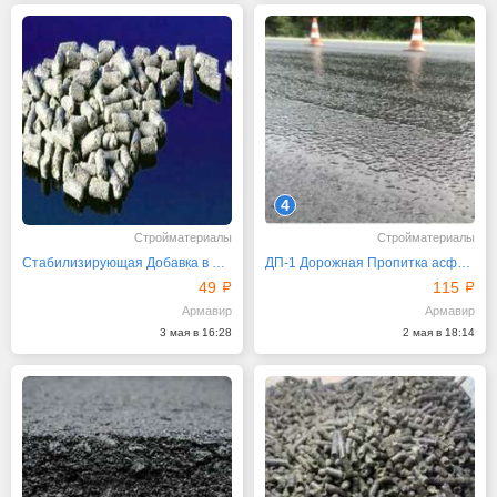
4
Стройматериалы
Стройматериалы
Стабилизирующая Добавка в ЩМА Виатоп-66 РосТЭС-Юг
ДП-1 Дорожная Пропитка асфальтобетона
49
115
Армавир
Армавир
3 мая в 16:28
2 мая в 18:14