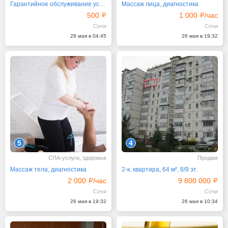
Гарантийное обслуживание устройств бренда "Ревилайн"
Массаж лица, диагностика
500
1 000
/час
Сочи
Сочи
28 мая в 04:45
26 мая в 19:32
5
4
СПА-услуги, здоровье
Продам
Массаж тела, диагностика
2-к. квартира, 64 м², 8/9 эт.
2 000
/час
9 800 000
Сочи
Сочи
26 мая в 19:32
26 мая в 10:34