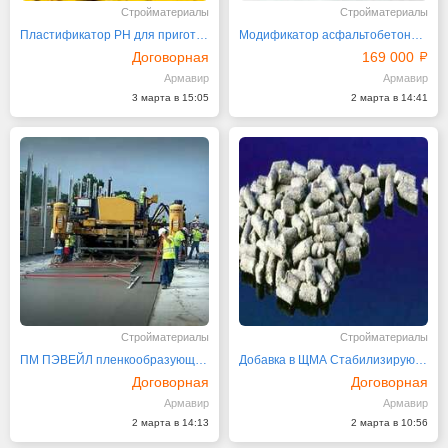
Стройматериалы
Стройматериалы
Пластификатор РН для приготовления ПБВ
Модификатор асфальтобетона РТЭП
Договорная
169 000
Армавир
Армавир
3 марта в 15:05
2 марта в 14:41
Стройматериалы
Стройматериалы
ПМ ПЭВЕЙЛ пленкообразующий водоразбавляемый материал
Добавка в ЩМА Стабилизирующая Виатоп-66 РосТЭС-Юг
Договорная
Договорная
Армавир
Армавир
2 марта в 14:13
2 марта в 10:56