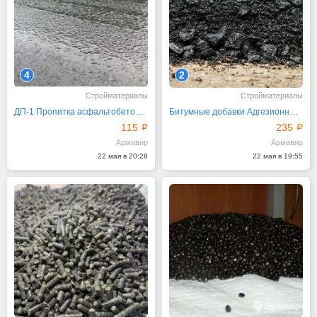
4
2
Стройматериалы
Стройматериалы
ДП-1 Пропитка асфальтобетона Дорожная
Битумные добавки Адгезионные АФТ от производителя
115
235
Армавир
Армавир
22 мая в 20:28
22 мая в 19:55