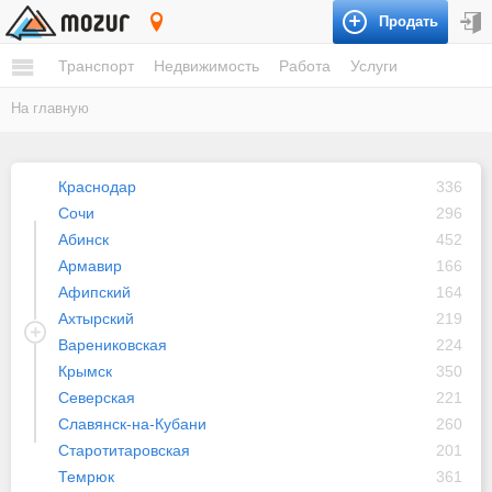
Продать
Краснодарский край
Транспорт
Недвижимость
Работа
Услуги
На главную
Краснодар
336
Сочи
296
Абинск
452
Армавир
166
Афипский
164
Ахтырский
219
Варениковская
224
Крымск
350
Северская
221
Славянск-на-Кубани
260
Старотитаровская
201
Темрюк
361