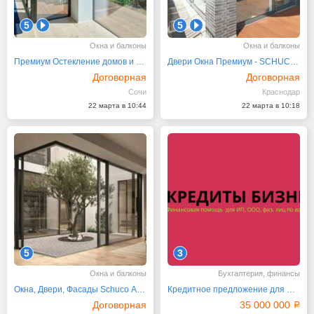
5
1
5
1
Окна и балконы
Окна и балконы
Премиум Остекление домов и коттеджей Schuco
Двери Окна Премиум - SCHUCO Шоу-Рум
Договорная
Договорная
Сочи
Краснодар
22 марта в 10:44
22 марта в 10:18
5
3
Окна и балконы
Бухгалтерия, финансы
Окна, Двери, Фасады Schuco Алюминиевые системы
Кредитное предложение для физ. лиц, ИП, ООО по РФ
Договорная
35 000 000