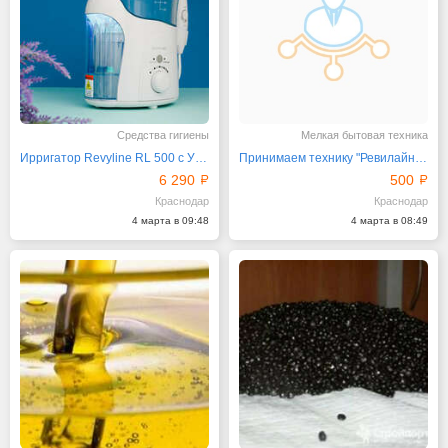
Средства гигиены
Мелкая бытовая техника
Ирригатор Revyline RL 500 с УФ-лампой и 7 насадками
Принимаем технику "Ревилайн" для ремонта
6 290
500
Краснодар
Краснодар
4 марта в 09:48
4 марта в 08:49