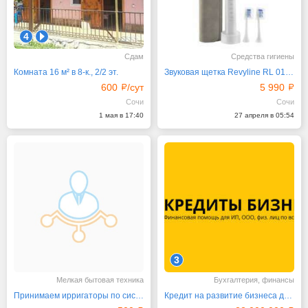
4
1
Сдам
Средства гигиены
Комната 16 м² в 8-к., 2/2 эт.
Звуковая щетка Revyline RL 015 в белом дизайне
600
/сут
5 990
Сочи
Сочи
1 мая в 17:40
27 апреля в 05:54
3
Мелкая бытовая техника
Бухгалтерия, финансы
Принимаем ирригаторы по системе трейд-ин от бренда
Кредит на развитие бизнеса для ИП, ООО, физ.лицам