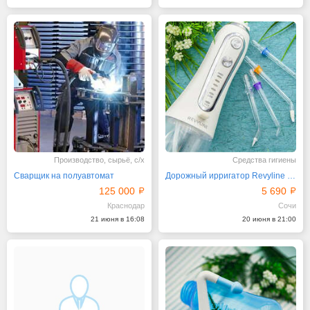
Производство, сырьё, с/х
Средства гигиены
Сварщик на полуавтомат
Дорожный ирригатор Revyline RL 450 в белом корпусе
125 000
5 690
Краснодар
Сочи
21 июня в 16:08
20 июня в 21:00