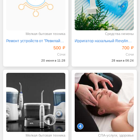
Мелкая бытовая техника
Средства гигиены
Ремонт устройств от "Ревилайн" от представителя
Ирригатор назальный Revyline Nasal300 против простуды
500
700
Сочи
Сочи
20 июня в 11:28
28 мая в 06:24
4
Мелкая бытовая техника
СПА-услуги, здоровье