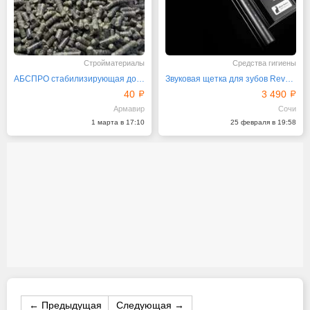
Стройматериалы
Средства гигиены
АБСПРО стабилизирующая добавка в ЩМА 40 руб. кг
Звуковая щетка для зубов Revyline RL040 Black Rabbit
40
3 490
Армавир
Сочи
1 марта в 17:10
25 февраля в 19:58
← Предыдущая
Следующая →