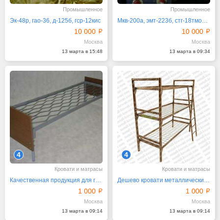
Промышленное
Промышленное
Эк-48р, гао-36, д-125б, гср-12кис
Мкв-200а, эмт-223б, стг-18тмо1000, мкт-14
10 000
10 000
Москва
Москва
13 марта в 15:48
13 марта в 09:34
4
4
Кровати и матрасы
Кровати и матрасы
Качественная продукция для гостиниц, больниц
Дешево кровати металлические, кровати с доставкой
1 000
1 000
Москва
Москва
13 марта в 09:14
13 марта в 09:14