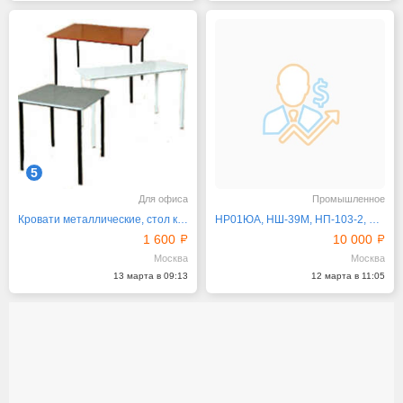
5
Для офиса
Промышленное
Кровати металлические, стол корпусной
НР01ЮА, НШ-39М, НП-103-2, ЭЦН-91Б, 623К
1 600
10 000
Москва
Москва
13 марта в 09:13
12 марта в 11:05