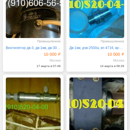
Промышленное
Промышленное
Вентилятор дв-3, дв-1км, дв-302т, 220во-6-2
Дв-1км, дчв-2500а, кп-4716, кр-12си
10 000
10 000
Москва
Москва
17 марта в 07:46
14 марта в 08:28