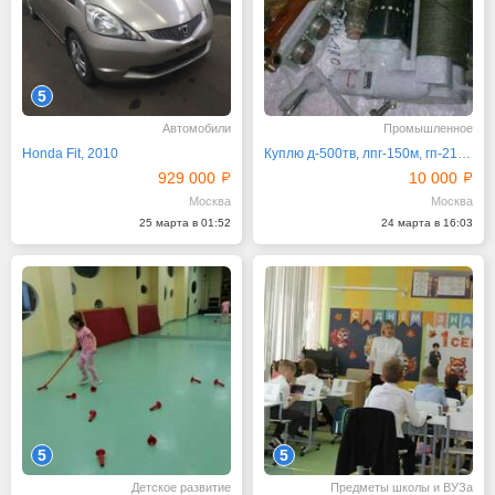
5
Автомобили
Промышленное
Honda Fit, 2010
Куплю д-500тв, лпг-150м, гп-21, нп-103а
929 000
10 000
Москва
Москва
25 марта в 01:52
24 марта в 16:03
5
5
Детское развитие
Предметы школы и ВУЗа