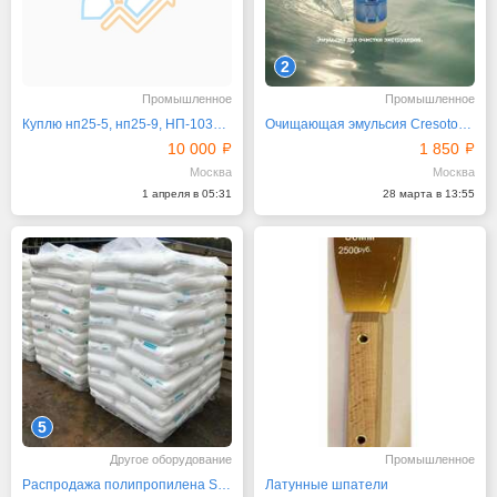
2
Промышленное
Промышленное
Куплю нп25-5, нп25-9, НП-103А, БРЗУ-220В
Очищающая эмульсия Cresoton Coratex
10 000
1 850
Москва
Москва
1 апреля в 05:31
28 марта в 13:55
5
Другое оборудование
Промышленное
Распродажа полипропилена Sibex PPI003 EX 3 PP I013
Латунные шпатели