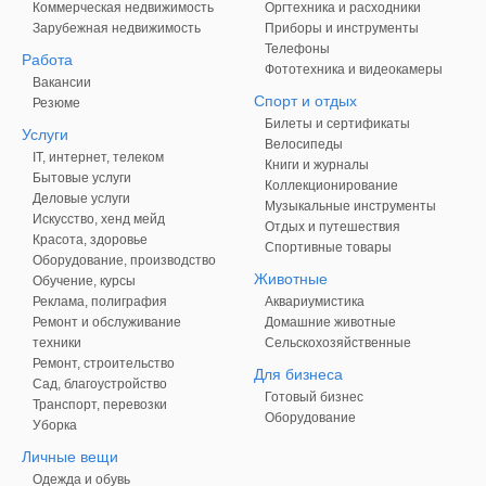
Коммерческая недвижимость
Оргтехника и расходники
Зарубежная недвижимость
Приборы и инструменты
Телефоны
Работа
Фототехника и видеокамеры
Вакансии
Спорт и отдых
Резюме
Билеты и сертификаты
Услуги
Велосипеды
IT, интернет, телеком
Книги и журналы
Бытовые услуги
Коллекционирование
Деловые услуги
Музыкальные инструменты
Искусство, хенд мейд
Отдых и путешествия
Красота, здоровье
Спортивные товары
Оборудование, производство
Животные
Обучение, курсы
Реклама, полиграфия
Аквариумистика
Ремонт и обслуживание
Домашние животные
техники
Сельскохозяйственные
Ремонт, строительство
Для бизнеса
Сад, благоустройство
Готовый бизнес
Транспорт, перевозки
Оборудование
Уборка
Личные вещи
Одежда и обувь