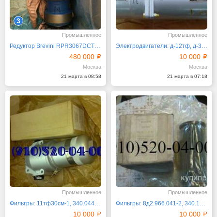
3
Промышленное
Промышленное
Редуктор Brevini RPR3067DCT 126 IEC Италия
Электродвигатели: д-12тф, д-300тф, д-1.6, 28тф11б-1
480 000
10 000
Москва
Москва
21 марта в 08:58
21 марта в 07:18
Промышленное
Промышленное
Фильтры: 11тф30см-1, 340.044а, 8д2.966.034-12
Фильтры: 8д2.966.041-2, 340.129а-1, 8д2.966.055
10 000
10 000