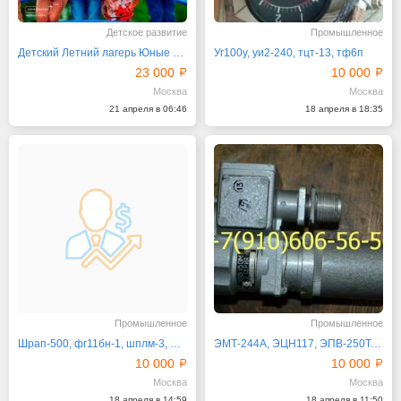
Детское развитие
Промышленное
Детский Летний лагерь Юные Знатоки
Уг100у, уи2-240, тцт-13, тф6п
23 000
10 000
Москва
Москва
21 апреля в 06:46
18 апреля в 18:35
Промышленное
Промышленное
Шрап-500, фг11бн-1, шплм-3, фг35-10
ЭМТ-244А, ЭЦН117, ЭПВ-250Т, ЭЦН-91Б
10 000
10 000
Москва
Москва
18 апреля в 14:59
18 апреля в 11:50