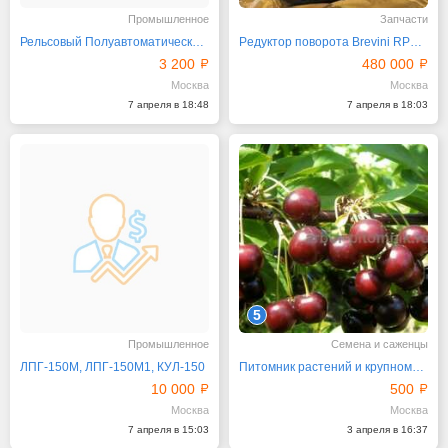
Промышленное
Запчасти
Рельсовый Полуавтоматический Захват У2260
Peдуктop пoвopoтa Brevini RPR З067 DCT
3 200
480 000
Москва
Москва
7 апреля в 18:48
7 апреля в 18:03
5
Промышленное
Семена и саженцы
ЛПГ-150М, ЛПГ-150М1, КУЛ-150
Питомник растений и крупномеров предлагает саженцы
10 000
500
Москва
Москва
7 апреля в 15:03
3 апреля в 16:37