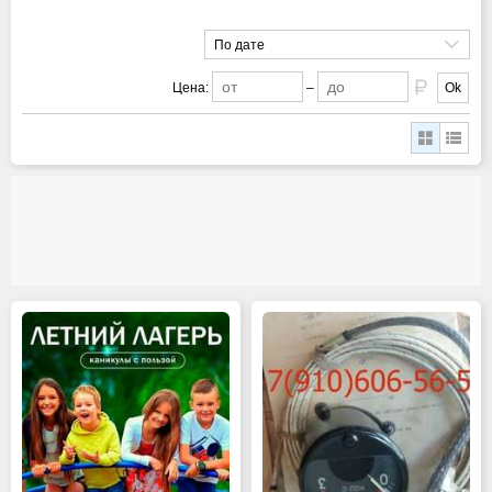
По дате
Цена:
–
Ok