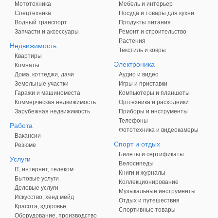
Мототехника
Мебель и интерьер
Спецтехника
Посуда и товары для кухни
Водный транспорт
Продукты питания
Запчасти и аксессуары
Ремонт и строительство
Растения
Недвижимость
Текстиль и ковры
Квартиры
Электроника
Комнаты
Дома, коттеджи, дачи
Аудио и видео
Земельные участки
Игры и приставки
Гаражи и машиноместа
Компьютеры и планшеты
Коммерческая недвижимость
Оргтехника и расходники
Зарубежная недвижимость
Приборы и инструменты
Телефоны
Работа
Фототехника и видеокамеры
Вакансии
Спорт и отдых
Резюме
Билеты и сертификаты
Услуги
Велосипеды
IT, интернет, телеком
Книги и журналы
Бытовые услуги
Коллекционирование
Деловые услуги
Музыкальные инструменты
Искусство, хенд мейд
Отдых и путешествия
Красота, здоровье
Спортивные товары
Оборудование, производство