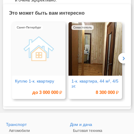
Это может быть вам интересно
Санкт-Петербург
Севастополь
Со
›
Куплю 1-к. квартиру
1-к. квартира, 44 м², 4/5
Ком
эт.
2/2
до 3 000 000
8 300 000
Транспорт
Дом и дача
Автомобили
Бытовая техника