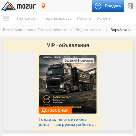
Продать
Омская область
Транспорт
Недвижимость
Работа
Услуги
Все объявления в Омской области
>
Недвижимость
>
Зарубежная недвижимость
VIP - объявления
Великий Новгород
Договорная
Тонары, не стойте без
дела — загрузим работой
24/7