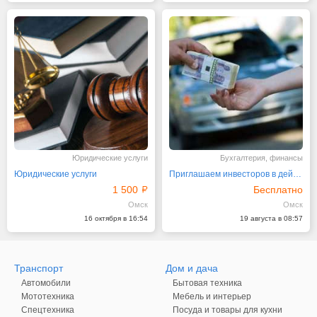
Юридические услуги
Бухгалтерия, финансы
Юридические услуги
Приглашаем инвесторов в действующий бизнес
1 500
Бесплатно
Омск
Омск
16 октября в 16:54
19 августа в 08:57
Транспорт
Дом и дача
Автомобили
Бытовая техника
Мототехника
Мебель и интерьер
Спецтехника
Посуда и товары для кухни