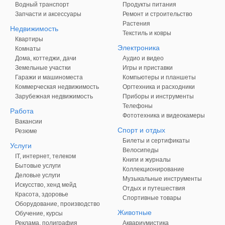
Водный транспорт
Продукты питания
Запчасти и аксессуары
Ремонт и строительство
Растения
Недвижимость
Текстиль и ковры
Квартиры
Электроника
Комнаты
Дома, коттеджи, дачи
Аудио и видео
Земельные участки
Игры и приставки
Гаражи и машиноместа
Компьютеры и планшеты
Коммерческая недвижимость
Оргтехника и расходники
Зарубежная недвижимость
Приборы и инструменты
Телефоны
Работа
Фототехника и видеокамеры
Вакансии
Спорт и отдых
Резюме
Билеты и сертификаты
Услуги
Велосипеды
IT, интернет, телеком
Книги и журналы
Бытовые услуги
Коллекционирование
Деловые услуги
Музыкальные инструменты
Искусство, хенд мейд
Отдых и путешествия
Красота, здоровье
Спортивные товары
Оборудование, производство
Животные
Обучение, курсы
Реклама, полиграфия
Аквариумистика