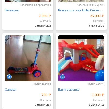
Телевизоры и проекторы
Колёса, шины и диски
Телевизор
Резина штатная Amtel Cruise Для Рено Дастер
2 000
25 000
Сызрань
Сызрань
3 мая в 09:22
3 мая в 09:18
3
2
Другие товары
Другие услуги
Самокат
Батут в аренду
750
1 000
Сызрань
Сызрань
3 мая в 09:14
3 мая в 09:11