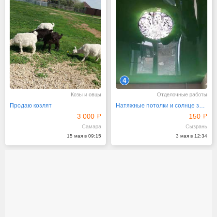
4
Козы и овцы
Отделочные работы
Продаю козлят
Натяжные потолки и солнце защитные системы FOROOM
3 000
150
Самара
Сызрань
15 мая в 09:15
3 мая в 12:34