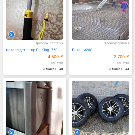
3
Приборы, тестеры
Стройматериалы
металл детектор PI-iKing -750
Бетон м200
4 500
2 700
Тольятти
Тольятти
3 мая в 10:48
3 мая в 10:43
2
4