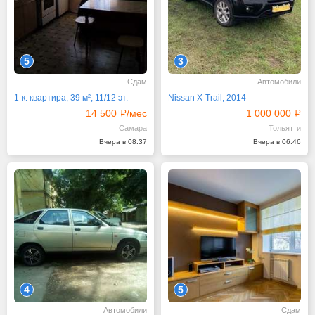
5
3
Сдам
Автомобили
1-к. квартира, 39 м², 11/12 эт.
Nissan X-Trail, 2014
14 500
/мес
1 000 000
Самара
Тольятти
Вчера в 08:37
Вчера в 06:46
4
5
Автомобили
Сдам