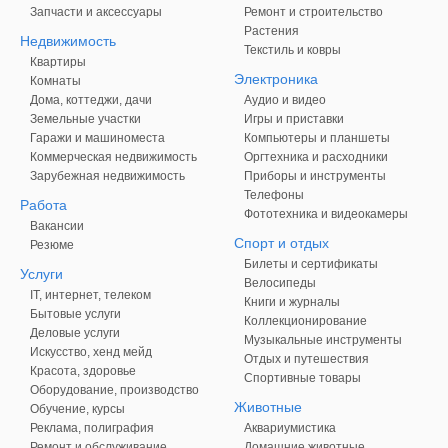
Запчасти и аксессуары
Ремонт и строительство
Растения
Недвижимость
Текстиль и ковры
Квартиры
Электроника
Комнаты
Дома, коттеджи, дачи
Аудио и видео
Земельные участки
Игры и приставки
Гаражи и машиноместа
Компьютеры и планшеты
Коммерческая недвижимость
Оргтехника и расходники
Зарубежная недвижимость
Приборы и инструменты
Телефоны
Работа
Фототехника и видеокамеры
Вакансии
Спорт и отдых
Резюме
Билеты и сертификаты
Услуги
Велосипеды
IT, интернет, телеком
Книги и журналы
Бытовые услуги
Коллекционирование
Деловые услуги
Музыкальные инструменты
Искусство, хенд мейд
Отдых и путешествия
Красота, здоровье
Спортивные товары
Оборудование, производство
Животные
Обучение, курсы
Реклама, полиграфия
Аквариумистика
Ремонт и обслуживание
Домашние животные