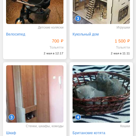
3
Детские коляски
Игрушки
Велосипед
Кукольный дом
700
1 500
Тольятти
Тольятти
2 мая в 12:17
2 мая в 11:11
3
4
Стенки, шкафы, комоды
Кошки
Шкаф
Британские котята