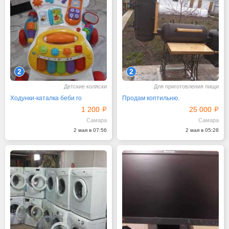
2
2
Детские коляски
Для приготовления пищи
Ходунки-каталка беби го
Продам коптильню.
1 200
25 000
Самара
Самара
2 мая в 07:56
2 мая в 05:28