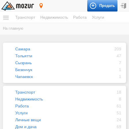
Продать
Самарская область
Транспорт
Недвижимость
Работа
Услуги
На главную
Самара
209
Тольятти
47
Сызрань
7
Безенчук
1
Чапаевск
1
Транспорт
18
Недвижимость
8
Работа
61
Услуги
51
Личные вещи
24
Дом и дача
69