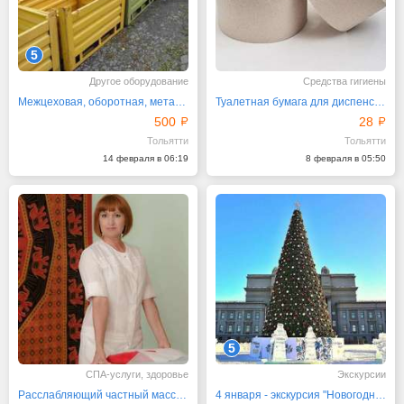
5
Другое оборудование
Средства гигиены
Межцеховая, оборотная, металлическая тара
Туалетная бумага для диспенсеров 200 м
500
28
Тольятти
Тольятти
14 февраля в 06:19
8 февраля в 05:50
5
СПА-услуги, здоровье
Экскурсии
Расслабляющий частный массаж для восстановления сил
4 января - экскурсия "Новогодняя Самара"