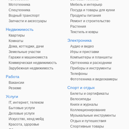
Мототехника
Мебель и интерьер
Спецтехника
Посуда и товары для кухни
Водный транспорт
Продукты питания
Запчасти и аксессуары
Ремонт и строительство
Растения
Недвижимость
Текстиль и ковры
Квартиры
Электроника
Комнаты
Дома, коттеджи, дачи
Аудио и видео
Земельные участки
Игры и приставки
Гаражи и машиноместа
Компьютеры и планшеты
Коммерческая недвижимость
Оргтехника и расходники
Зарубежная недвижимость
Приборы и инструменты
Телефоны
Работа
Фототехника и видеокамеры
Вакансии
Спорт и отдых
Резюме
Билеты и сертификаты
Услуги
Велосипеды
IT, интернет, телеком
Книги и журналы
Бытовые услуги
Коллекционирование
Деловые услуги
Музыкальные инструменты
Искусство, хенд мейд
Отдых и путешествия
Красота, здоровье
Спортивные товары