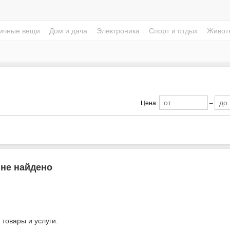
ичные вещи
Дом и дача
Электроника
Спорт и отдых
Живот
Цена:
–
 не найдено
 товары и услуги.