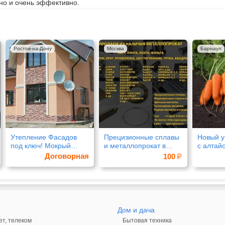
но и очень эффективно.
Ростов-на-Дону
Москва
Барнаул
Утепление Фасадов
Прецизионные сплавы
Новый 
под ключ! Мокрый
и металлопрокат в
с алтай
фасад
наличии
прямым
Договорная
100
Дом и дача
ет, телеком
Бытовая техника