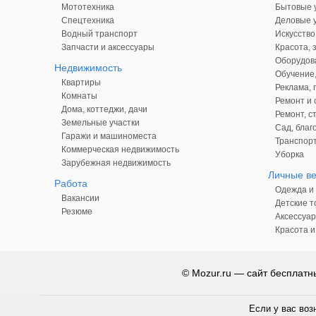
Мототехника
Бытовые у
Спецтехника
Деловые у
Водный транспорт
Искусство
Запчасти и аксессуары
Красота, 
Оборудова
Недвижимость
Обучение,
Квартиры
Реклама,
Комнаты
Ремонт и 
Дома, коттеджи, дачи
Ремонт, с
Земельные участки
Сад, благ
Гаражи и машиноместа
Транспорт
Коммерческая недвижимость
Уборка
Зарубежная недвижимость
Личные в
Работа
Одежда и 
Вакансии
Детские т
Резюме
Аксессуар
Красота и
© Mozur.ru — сайт бесплатн
Если у вас воз