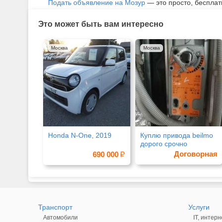
Подать объявление на Мозур
— это просто, бесплат
Это может быть вам интересно
Москва
Москва
Honda N-One, 2019
Куплю привода beilmo
дорого срочно
Договорная
690 000
Транспорт
Услуги
Автомобили
IT, интерн