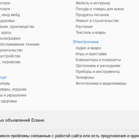
слуги
Мебель и интерьер
слуги
Посуда и товары для кухни
, хенд мейд
Продукты питания
здоровье
Ремонт и строительство
ние, производство
Растения
 курсы
Текстиль и ковры
 полиграфия
Электроника
обслуживание техники
Аудио и видео
троительство
Игры и приставки
оустройство
Компьютеры и планшеты
, перевозки
Оргтехника и расходники
Приборы и инструменты
ещи
Телефоны
обувь
Фототехника и видеокамеры
овары, игрушки
ы и украшения
 здоровье
ых объявлений Елани.
никли проблемы связанные с работой сайта или есть предложения и иде