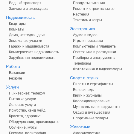
Водный транспорт
Продукты питания
Запчасти и аксессуары
Ремонт и строительство
Растения
Недвижимость
Текстиль и ковры
Квартиры
Электроника
Комнаты
Дома, коттеджи, дачи
Аудио и видео
Земельные участки
Игры и приставки
Гаражи и машиноместа
Компьютеры и планшеты
Коммерческая недвижимость
Оргтехника и расходники
Зарубежная недвижимость
Приборы и инструменты
Телефоны
Работа
Фототехника и видеокамеры
Вакансии
Спорт и отдых
Резюме
Билеты и сертификаты
Услуги
Велосипеды
IT, интернет, телеком
Книги и журналы
Бытовые услуги
Коллекционирование
Деловые услуги
Музыкальные инструменты
Искусство, хенд мейд
Отдых и путешествия
Красота, здоровье
Спортивные товары
Оборудование, производство
Животные
Обучение, курсы
Реклама, полиграфия
Аквариумистика