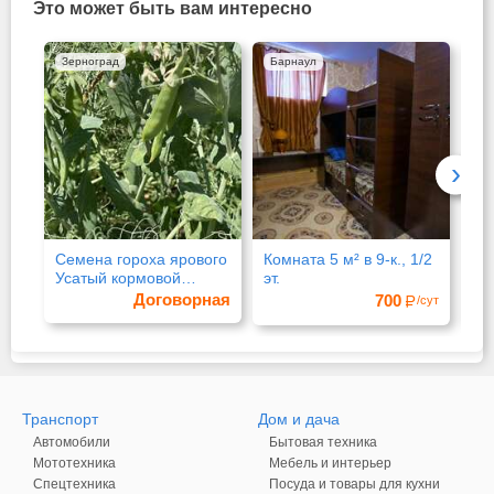
Это может быть вам интересно
Зерноград
Барнаул
Ро
›
Семена гороха ярового
Комната 5 м² в 9-к., 1/2
От
Усатый кормовой
эт.
ст
Аксайский 7
кл
Договорная
700
/сут
Транспорт
Дом и дача
Автомобили
Бытовая техника
Мототехника
Мебель и интерьер
Спецтехника
Посуда и товары для кухни