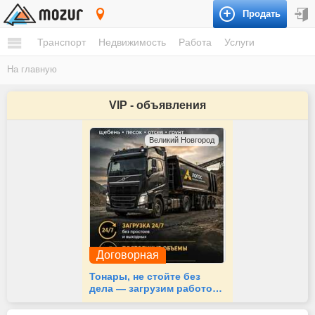
Продать
Городище
Транспорт
Недвижимость
Работа
Услуги
На главную
VIP - объявления
Великий Новгород
Договорная
Тонары, не стойте без
дела — загрузим работой
24/7