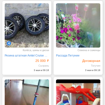
4
Колёса, шины и диски
Семена и саженцы
Резина штатная Amtel Cruise Для Рено Дастер
Рассада Петунии
25 000
Договорная
Сызрань
Тогучин
3 мая в 09:18
3 мая в 09:18