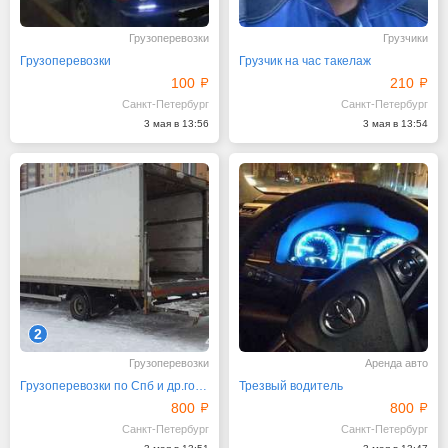
Грузоперевозки
Грузчики
Грузоперевозки
Грузчик на час такелаж
100
210
Санкт-Петербург
Санкт-Петербург
3 мая в 13:56
3 мая в 13:54
2
Грузоперевозки
Аренда авто
Грузоперевозки по Спб и др.городам.
Трезвый водитель
800
800
Санкт-Петербург
Санкт-Петербург