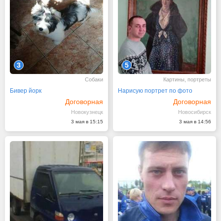
3
5
Собаки
Картины, портреты
Бивер йорк
Нарисую портрет по фото
Договорная
Договорная
Новокузнецк
Новосибирск
3 мая в 15:15
3 мая в 14:56