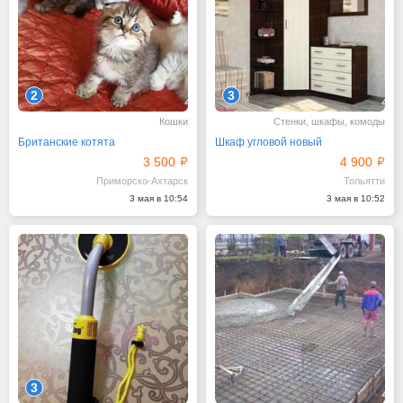
2
3
Кошки
Стенки, шкафы, комоды
Британские котята
Шкаф угловой новый
3 500
4 900
Приморско-Ахтарск
Тольятти
3 мая в 10:54
3 мая в 10:52
3