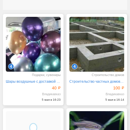
4
4
Подарки, сувениры
Строительство домов
Шары воздушные с доставкой бесплатной от 500р
Строительство частных домов, котеджей
40
100
Владикавказ
Владикавказ
5 мая в 16:23
5 мая в 16:14