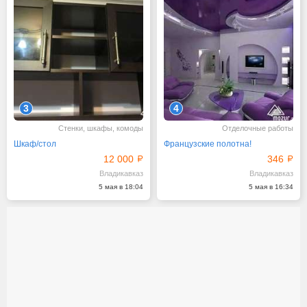
3
4
Стенки, шкафы, комоды
Отделочные работы
Шкаф/стол
Французские полотна!
12 000
346
Владикавказ
Владикавказ
5 мая в 18:04
5 мая в 16:34