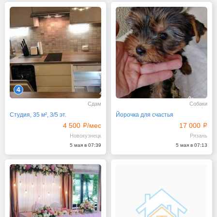
4
Сдам
Собаки
Студия, 35 м², 3/5 эт.
Йорочка для счастья
4 500
/мес
17 000
Новокузнецк
Рязань
5 мая в 07:39
5 мая в 07:13