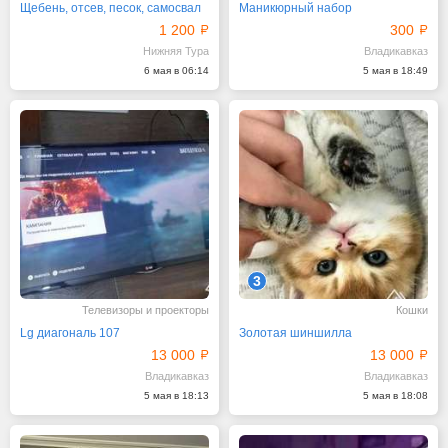
Щебень, отсев, песок, самосвал
Маникюрный набор
1 200
300
Нижняя Тура
Владикавказ
6 мая в 06:14
5 мая в 18:49
3
Телевизоры и проекторы
Кошки
Lg диагональ 107
Золотая шиншилла
13 000
13 000
Владикавказ
Владикавказ
5 мая в 18:13
5 мая в 18:08