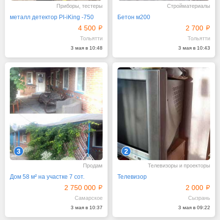
Приборы, тестеры
Стройматериалы
металл детектор PI-iKing -750
Бетон м200
4 500
2 700
Тольятти
Тольятти
3 мая в 10:48
3 мая в 10:43
3
2
Продам
Телевизоры и проекторы
Дом 58 м² на участке 7 сот.
Телевизор
2 750 000
2 000
Самарское
Сызрань
3 мая в 10:37
3 мая в 09:22