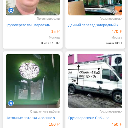
2
Грузоперевозки
Грузоперевозки
Грузоперевозки , переезды
Дачный переезд загородный квартирный грузчики офис
15
470
Москва
Москва
3 мая в 13:07
3 мая в 13:01
4
Отделочные работы
Грузоперевозки
Натяжные потолки и солнце защитные системы FOROOM
Грузоперевозки Спб и ло
150
450