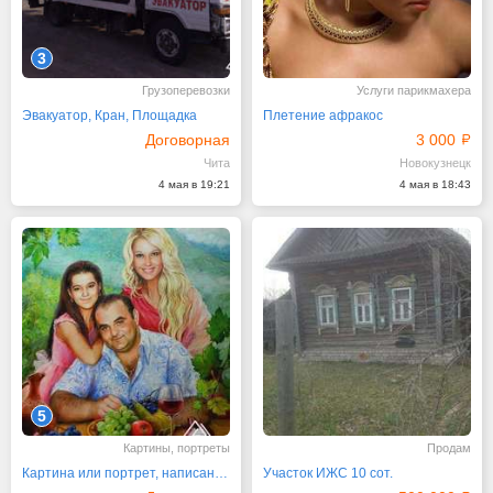
3
Грузоперевозки
Услуги парикмахера
Эвакуатор, Кран, Площадка
Плетение афракос
Договорная
3 000
Чита
Новокузнецк
4 мая в 19:21
4 мая в 18:43
5
Картины, портреты
Продам
Картина или портрет, написанные маслом
Участок ИЖС 10 сот.