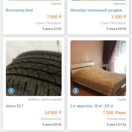
Горные
Картины
Велосипед Next
Мольберт напольный раздвижной Mihrom
7 000
1 500
Санкт-Петербург
Санкт-Петербург
5 мая в 10:03
5 мая в 09:59
5
2
Колёса, шины и диски
Сдам
Шины R17
2-к. квартира, 38 м², 3/5 эт.
14 000
7 500
/мес
Екатеринбург
Новокузнецк
5 мая в 09:32
5 мая в 07:54