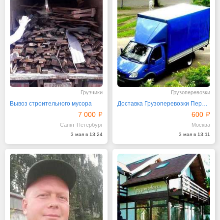
Грузчики
Грузоперевозки
Вывоз строительного мусора
Доставка Грузоперевозки Переезд Газель Грузчики
7 000
600
Санкт-Петербург
Москва
3 мая в 13:24
3 мая в 13:11