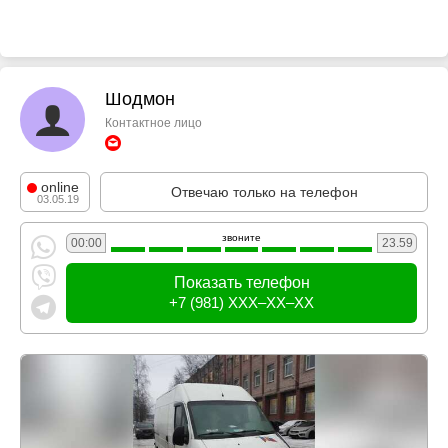
Шодмон
Контактное лицо
online
Отвечаю только на телефон
03.05.19
звоните
00:00
23.59
Показать телефон
+7 (981) XXX–XX–XX