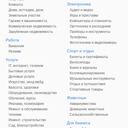
Электроника
Комнаты
Дома, коттеджи, дачи
Аудио и видео
Земельные участки
Игры и приставки
Гаражи и машиноместа
Компьютеры и планшеты
Коммерческая недвижимость
Оргтехника и расходники
Зарубежная недвижимость
Приборы и инструменты
Телефоны
Работа
Фототехника и видеокамеры
Вакансии
Спорт и отдых
Резюме
Билеты и сертификаты
Услуги
Велосипеды
IT, интернет, телеком
Книги и журналы
Бытовые услуги
Коллекционирование
Деловые услуги
Музыкальные инструменты
Искусство, хенд мейд
Отдых и путешествия
Красота, здоровье
Спортивные товары
Оборудование, производство
Животные
Обучение, курсы
Реклама, полиграфия
Аквариумистика
Ремонт и обслуживание
Домашние животные
техники
Сельскохозяйственные
Ремонт, строительство
Для бизнеса
Сад, благоустройство