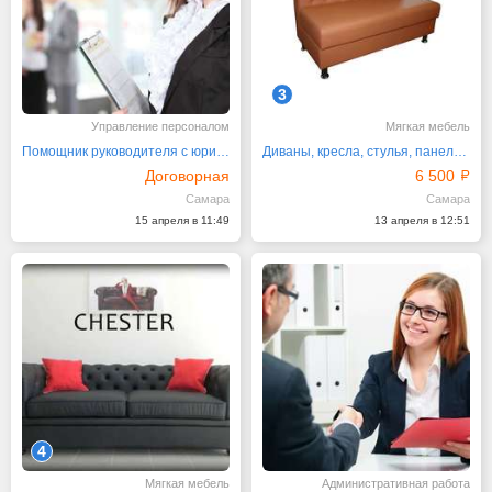
3
Управление персоналом
Мягкая мебель
Помощник руководителя с юридическим образованием
Диваны, кресла, стулья, панели, декор от производителя
Договорная
6 500
Самара
Самара
15 апреля в 11:49
13 апреля в 12:51
4
Мягкая мебель
Административная работа