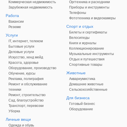
Коммерческая недвижимость
Оргтехника и расходники
Зарубежная недвижимость
Приборы и инструменты
Телефоны
Работа
Фототехника и видеокамеры
Вакансии
Спорт и отдых
Резюме
Билеты и сертификаты
Услуги
Велосипеды
IT, интернет, телеком
Книги и журналы
Бытовые услуги
Коллекционирование
Деловые услуги
Музыкальные инструменты
Искусство, хенд мейд
Отдых и путешествия
Красота, здоровье
Спортивные товары
Оборудование, производство
Животные
Обучение, курсы
Реклама, полиграфия
Аквариумистика
Ремонт и обслуживание
Домашние животные
техники
Сельскохозяйственные
Ремонт, строительство
Для бизнеса
Сад, благоустройство
Готовый бизнес
Транспорт, перевозки
Оборудование
Уборка
Личные вещи
Одежда и обувь