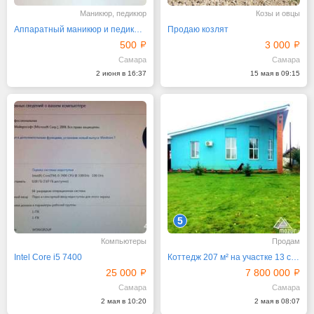
Маникюр, педикюр
Козы и овцы
Аппаратный маникюр и педикюр, наращивание
Продаю козлят
500
3 000
Самара
Самара
2 июня в 16:37
15 мая в 09:15
5
Компьютеры
Продам
Intel Core i5 7400
Коттедж 207 м² на участке 13 сот.
25 000
7 800 000
Самара
Самара
2 мая в 10:20
2 мая в 08:07