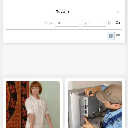
По дате
Цена:
–
Ok