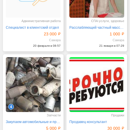
Административная работа
СПА-услуги, здоровье
Специалист в клиентский отдел
Расслабляющий частный массаж для восстановления сил
23 000
1 000
Самара
Самара
20 февраля в 08:57
21 января в 07:29
4
Запчасти
Продажи
Закупаем автомобильные и промышленные катализаторы б/у
Продавец-консультант
5 000
30 000