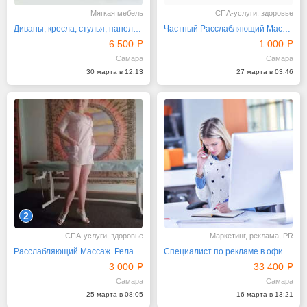
Мягкая мебель
СПА-услуги, здоровье
Диваны, кресла, стулья, панели, декор
Частный Расслабляющий Массаж в Самаре
6 500
1 000
Самара
Самара
30 марта в 12:13
27 марта в 03:46
2
СПА-услуги, здоровье
Маркетинг, реклама, PR
Расслабляющий Массаж. Релакс-Массаж Дорого
Специалист по рекламе в офис продаж
3 000
33 400
Самара
Самара
25 марта в 08:05
16 марта в 13:21