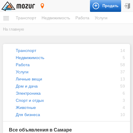
Продать
Самара
Транспорт
Недвижимость
Работа
Услуги
На главную
Транспорт
14
Недвижимость
5
Работа
58
Услуги
37
Личные вещи
13
Дом и дача
59
Электроника
6
Спорт и отдых
3
Животные
4
Для бизнеса
10
Все объявления в Самаре