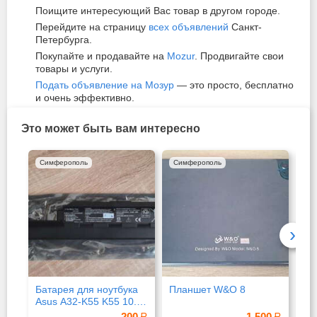
Поищите интересующий Вас товар в другом городе.
Перейдите на страницу
всех объявлений
Санкт-
Петербурга.
Покупайте и продавайте на
Mozur
. Продвигайте свои
товары и услуги.
Подать объявление на Мозур
— это просто, бесплатно
и очень эффективно.
Это может быть вам интересно
Симферополь
Симферополь
Си
›
Батарея для ноутбука
Планшет W&O 8
Те
Asus A32-K55 K55 10.
8V Black 520
200
1 500