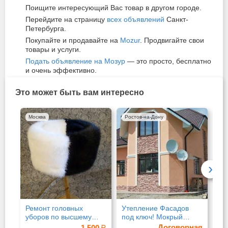
Поищите интересующий Вас товар в другом городе.
Перейдите на страницу
всех объявлений
Санкт-
Петербурга.
Покупайте и продавайте на
Mozur
. Продвигайте свои
товары и услуги.
Подать объявление на Мозур
— это просто, бесплатно
и очень эффективно.
Это может быть вам интересно
Москва
Ростов-на-Дону
Мо
›
Ремонт головных
Утепление Фасадов
Ку
уборов по высшему
под ключ! Мокрый
гр
разряду
фасад
Договорная
1 500