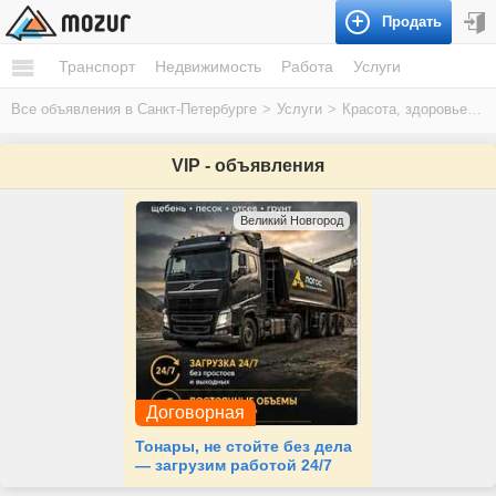
Продать
Транспорт
Недвижимость
Работа
Услуги
Все объявления в Санкт-Петербурге
>
Услуги
>
Красота, здоровье
>
С
VIP - объявления
Великий Новгород
Договорная
Тонары, не стойте без дела
— загрузим работой 24/7