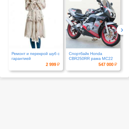
›
Ремонт и перекрой шуб с
Спортбайк Honda
О
гарантией
CBR250RR рама MC22
2 999
547 000