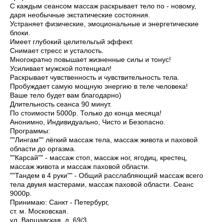
️С каждым сеансом массаж раскрывает тело по - новому,
даря необычные экстатические состояния.
️Устраняет физические, эмоциональные и энергетические
блоки.
️Имеет глубокий целительгый эффект.
️Снимает стресс и усталость.
️Многократно повышает жизненные силы и тонус!
️Усиливает мужской потенциал!
️Раскрывает чувственность и чувствительность тела.
️Пробуждает самую мощную энергию в теле человека!
Ваше тело будет вам благодарно)
Длительность сеанса 90 минут.
По стоимости 5000р. Только до конца месяца!
Анонимно, Индивидуально, Чисто и Безопасно.
Программы:
""Лингам"" лёгкий массаж тела, массаж живота и паховой
области до оргазма.
""Карсай"" - массаж стоп, массаж ног, ягодиц, крестец,
массаж живота и массаж паховой области.
""Тандем в 4 руки"" - Общий расслабляющий массаж всего
тела двумя мастерами, массаж паховой области. Сеанс
9000р.
Принимаю: Санкт - Петербург,
ст. м. Московская.
ул. Варшавская, д. 69/3