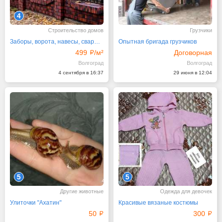
4
Строительство домов
Грузчики
Заборы, ворота, навесы, сварщик!
Опытная бригада грузчиков
499
/м²
Договорная
Волгоград
Волгоград
4 сентября в 16:37
29 июня в 12:04
5
5
Другие животные
Одежда для девочек
Улиточки "Ахатин"
Красивые вязаные костюмы
50
300