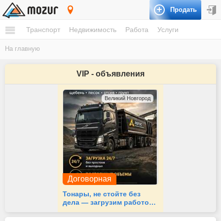
Продать
Волгоград
Транспорт
Недвижимость
Работа
Услуги
На главную
VIP - объявления
Великий Новгород
Договорная
Тонары, не стойте без
дела — загрузим работой
24/7