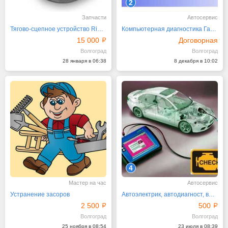
2
Запчасти
Автосервис
Тягово-сцепное устройство Ringfeder 5050GX A, 5050A
Компьютерная диагностика Газель, Ваз
15 000
Договорная
Волгоград
Волгоград
28 января в 06:38
8 декабря в 10:02
4
Мастер на час
Автосервис
Устранение засоров
Автоэлектрик, автодиагност, выезд Волгоград
2 500
500
Волгоград
Волгоград
25 ноября в 08:54
23 июля в 08:39