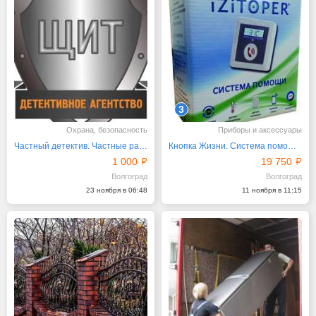
3
Охрана, безопасность
Приборы и аксессуары
Частный детектив. Частные расследования, частный сыск
Кнопка Жизни. Система помощи IZITOPER
1 000
19 750
Волгоград
Волгоград
23 ноября в 06:48
11 ноября в 11:15