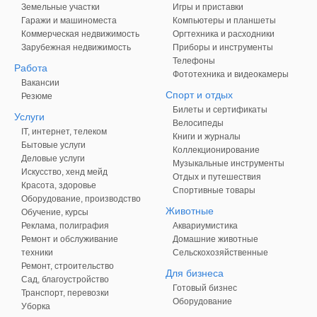
Земельные участки
Игры и приставки
Гаражи и машиноместа
Компьютеры и планшеты
Коммерческая недвижимость
Оргтехника и расходники
Зарубежная недвижимость
Приборы и инструменты
Телефоны
Работа
Фототехника и видеокамеры
Вакансии
Спорт и отдых
Резюме
Билеты и сертификаты
Услуги
Велосипеды
IT, интернет, телеком
Книги и журналы
Бытовые услуги
Коллекционирование
Деловые услуги
Музыкальные инструменты
Искусство, хенд мейд
Отдых и путешествия
Красота, здоровье
Спортивные товары
Оборудование, производство
Животные
Обучение, курсы
Реклама, полиграфия
Аквариумистика
Ремонт и обслуживание
Домашние животные
техники
Сельскохозяйственные
Ремонт, строительство
Для бизнеса
Сад, благоустройство
Готовый бизнес
Транспорт, перевозки
Оборудование
Уборка