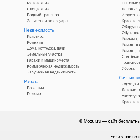
Мототехника
Бытовые у
Спецтехника
Деловые у
Водный транспорт
Искусство
Запчасти и аксессуары
Красота, 
Оборудова
Недвижимость
Обучение,
Квартиры
Реклама,
Комнаты
Ремонт и 
Дома, коттеджи, дачи
Ремонт, с
Земельные участки
Сад, благ
Гаражи и машиноместа
Транспорт
Коммерческая недвижимость
Уборка
Зарубежная недвижимость
Личные в
Работа
Одежда и 
Вакансии
Детские т
Резюме
Аксессуар
Красота и
© Mozur.ru — сайт бесплатн
Если у вас воз