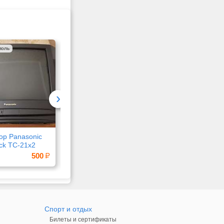
поль
Симферополь
Симферополь
›
ор Panasonic
Samsung M31 в
Philips Xenium E182
ck TC-21x2
хорошем состоянии
500
2 500
2
Спорт и отдых
Билеты и сертификаты