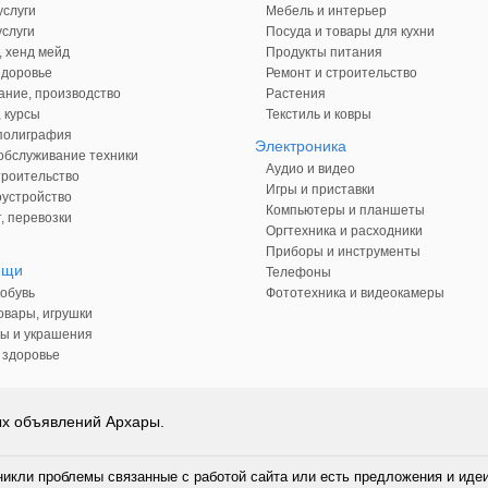
слуги
Мебель и интерьер
слуги
Посуда и товары для кухни
, хенд мейд
Продукты питания
здоровье
Ремонт и строительство
ние, производство
Растения
 курсы
Текстиль и ковры
 полиграфия
Электроника
обслуживание техники
Аудио и видео
троительство
Игры и приставки
оустройство
Компьютеры и планшеты
, перевозки
Оргтехника и расходники
Приборы и инструменты
ещи
Телефоны
обувь
Фототехника и видеокамеры
овары, игрушки
ы и украшения
 здоровье
ых объявлений Архары.
никли проблемы связанные с работой сайта или есть предложения и иде