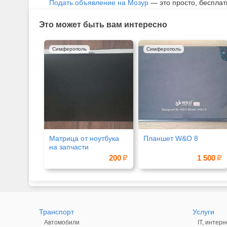
Подать объявление на Мозур
— это просто, бесплат
Это может быть вам интересно
Симферополь
Симферополь
Матрица от ноутбука
Планшет W&O 8
на запчасти
200
1 500
Транспорт
Услуги
Автомобили
IT, интерн