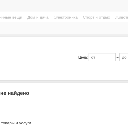
ичные вещи
Дом и дача
Электроника
Спорт и отдых
Живот
Цена:
–
 не найдено
 товары и услуги.