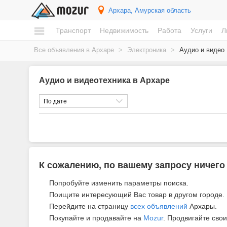
Архара
, Амурская область
Транспорт
Недвижимость
Работа
Услуги
Л
Все объявления в Архаре
>
Электроника
>
Аудио и видео
Аудио и видеотехника в Архаре
По дате
К сожалению, по вашему запросу ничего
Попробуйте изменить параметры поиска.
Поищите интересующий Вас товар в другом городе.
Перейдите на страницу
всех объявлений
Архары.
Покупайте и продавайте на
Mozur
. Продвигайте свои