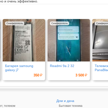
но и очень эффективно.
Симферополь
Симферополь
Симферо
Батарея samsung
Readmi 9a 2 32
Телевиз
galaxy j7
PanaBla
350
3 500
Дом и дача
ет, телеком
Бытовая техника