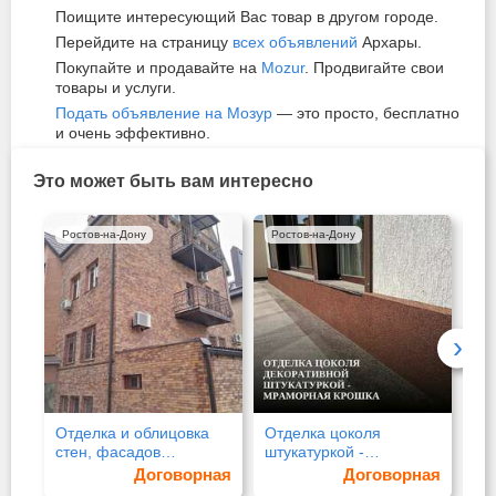
Поищите интересующий Вас товар в другом городе.
Перейдите на страницу
всех объявлений
Архары.
Покупайте и продавайте на
Mozur
. Продвигайте свои
товары и услуги.
Подать объявление на Мозур
— это просто, бесплатно
и очень эффективно.
Это может быть вам интересно
Ростов-на-Дону
Ростов-на-Дону
Ро
›
Отделка и облицовка
Отделка цоколя
Св
стен, фасадов
штукатуркой -
ги
клинкерной плиткой
мраморная крошка
кл
Договорная
Договорная