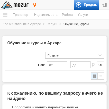
Продать
Архара
Транспорт
Недвижимость
Работа
Услуги
Все объявления в Архаре
>
Услуги
>
Обучение, курсы
Обучение и курсы в Архаре
По дате
Цена:
–
Ok
К сожалению, по вашему запросу ничего не
найдено
Попробуйте изменить параметры поиска.