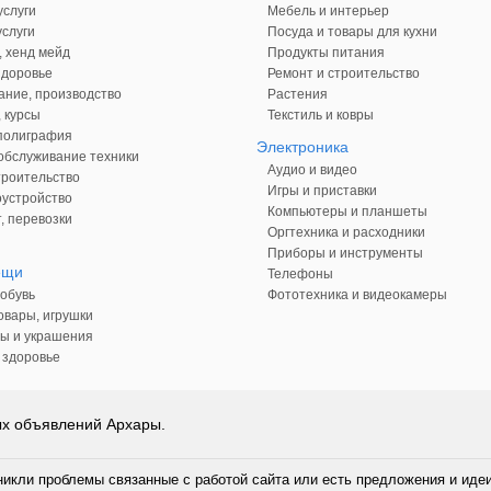
слуги
Мебель и интерьер
слуги
Посуда и товары для кухни
, хенд мейд
Продукты питания
здоровье
Ремонт и строительство
ние, производство
Растения
 курсы
Текстиль и ковры
 полиграфия
Электроника
обслуживание техники
Аудио и видео
троительство
Игры и приставки
оустройство
Компьютеры и планшеты
, перевозки
Оргтехника и расходники
Приборы и инструменты
ещи
Телефоны
обувь
Фототехника и видеокамеры
овары, игрушки
ы и украшения
 здоровье
ых объявлений Архары.
никли проблемы связанные с работой сайта или есть предложения и иде