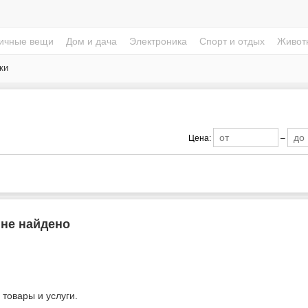
ичные вещи
Дом и дача
Электроника
Спорт и отдых
Живот
ки
Цена:
–
 не найдено
 товары и услуги.