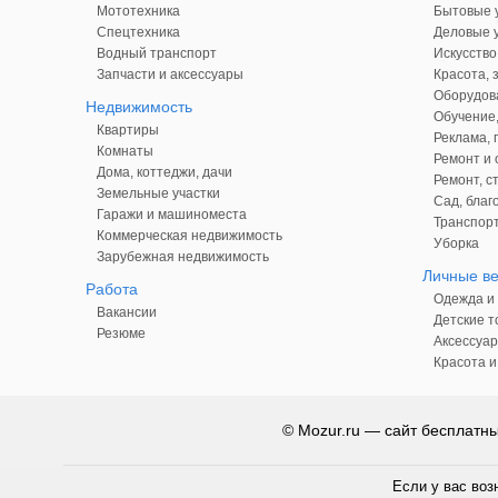
Мототехника
Бытовые у
Спецтехника
Деловые у
Водный транспорт
Искусство
Запчасти и аксессуары
Красота, 
Оборудова
Недвижимость
Обучение,
Квартиры
Реклама,
Комнаты
Ремонт и 
Дома, коттеджи, дачи
Ремонт, с
Земельные участки
Сад, благ
Гаражи и машиноместа
Транспорт
Коммерческая недвижимость
Уборка
Зарубежная недвижимость
Личные в
Работа
Одежда и 
Вакансии
Детские т
Резюме
Аксессуар
Красота и
© Mozur.ru — сайт бесплатн
Если у вас воз