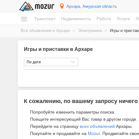
Архара
, Амурская область
Транспорт
Недвижимость
Работа
Услуги
Л
Все объявления в Архаре
>
Электроника
>
Игры и пристав
Игры и приставки в Архаре
По дате
К сожалению, по вашему запросу ничего
Попробуйте изменить параметры поиска.
Поищите интересующий Вас товар в другом городе.
Перейдите на страницу
всех объявлений
Архары.
Покупайте и продавайте на
Mozur
. Продвигайте свои