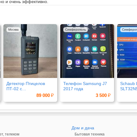
но и очень эффективно.
Москва
Симферополь
Симферо
Детектор Птицелов
Телефон Samsung J7
Schaub 
ПТ-02 с
2017 года
SLT32N
видеоперехватом
89 000
3 500
Дом и дача
ет, телеком
Бытовая техника