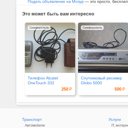
Подать объявление на Мозур
— это просто, бесплат
Это может быть вам интересно
Симферополь
Симферополь
Телефон Alcatel
Спутниковый ресивер
OneTouch 332
Globo 5000
250
500
Транспорт
Услуги
Автомобили
IT, интерн