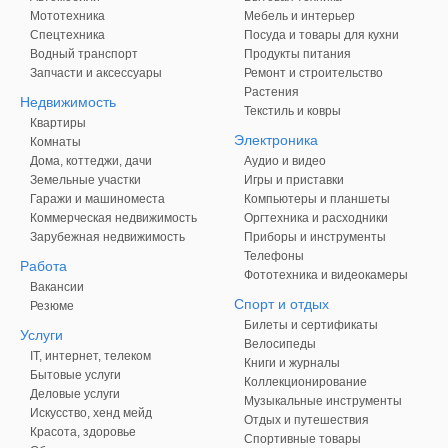
Мототехника
Мебель и интерьер
Спецтехника
Посуда и товары для кухни
Водный транспорт
Продукты питания
Запчасти и аксессуары
Ремонт и строительство
Растения
Недвижимость
Текстиль и ковры
Квартиры
Электроника
Комнаты
Дома, коттеджи, дачи
Аудио и видео
Земельные участки
Игры и приставки
Гаражи и машиноместа
Компьютеры и планшеты
Коммерческая недвижимость
Оргтехника и расходники
Зарубежная недвижимость
Приборы и инструменты
Телефоны
Работа
Фототехника и видеокамеры
Вакансии
Спорт и отдых
Резюме
Билеты и сертификаты
Услуги
Велосипеды
IT, интернет, телеком
Книги и журналы
Бытовые услуги
Коллекционирование
Деловые услуги
Музыкальные инструменты
Искусство, хенд мейд
Отдых и путешествия
Красота, здоровье
Спортивные товары